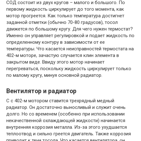
СОД состоит из двух кругов – малого и большого. По
первому жидкость циркулирует до того момента, как
мотор прогреется. Как только температура достигнет
заданной отметки (обычно 70-80 градусов), тосол
движется по большому кругу. Для чего нужен термостат?
Именно он управляет регулировкой и подает жидкость по
определенному контуру в зависимости от ее
температуры. Что касается неисправностей термостата на
402-м моторе, зачастую случается клин элемента в
закрытом виде. Ввиду этого мотор начинает
перегреваться, поскольку жидкость циркулирует только
по малому кругу, минуя основной радиатор.
Вентилятор и радиатор
С с 402-м мотором ставится трехрядный медный
радиатор. Он достаточно выносливый и служит очень
долго. Но со временем (особенно при использовании
некачественной охлаждающей жидкости) начинается
внутренняя коррозия металла. Из-за этого ухудшается
теплоотвод и сильно греется двигатель. Также коррозия
приводит к течи тосола. Что касается вентилятора, он