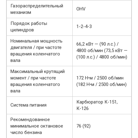
Газораспределительный
OHV
механизм
Порядок работы
1-2-4-3
цилиндров
Номинальная мощность
66,2 кВт — (90 л.с.) /
двигателя / при частоте
4800 об/мин (73,5 кВт —
вращения коленчатого
(100 л.с.) / 4800 об/мин)
вала
Максимальный крутящий
момент / при частоте
172 Н•м / 2500 об/мин
вращения коленчатого
(182 Н•м / 2500 об/мин)
вала
Карбюратор К-151,
Система питания
К-126
Рекомендованное
минимальное октановое
76 (92)
число бензина