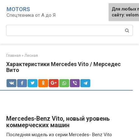
Перейти
MOTORS
Для любых 
к
Спецтехника от А до Я
сайту: velo
контенту
Поиск:
Главная
»
Лесная
Характеристики Mercedes Vito / Мерседес
Вито
Mercedes-Benz Vito, новый уровень
коммерческих машин
Последняя модель из серии Mercedes- Benz Vito