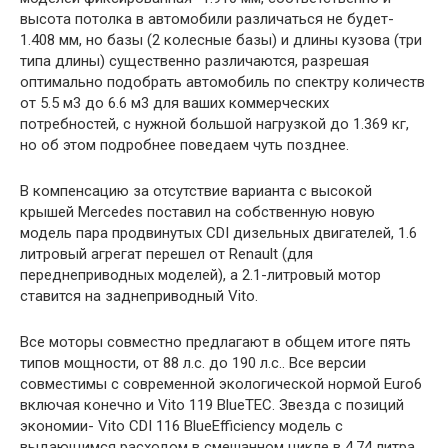
высота потолка в автомобили различаться не будет-
1.408 мм, но базы (2 колесные базы) и длины кузова (три
типа длины) существенно различаются, разрешая
оптимально подобрать автомобиль по спектру количеств
от 5.5 м3 до 6.6 м3 для ваших коммерческих
потребностей, с нужной большой нагрузкой до 1.369 кг,
но об этом подробнее поведаем чуть позднее.
В компенсацию за отсутствие варианта с высокой
крышей Mercedes поставил на собственную новую
модель пара продвинутых CDI дизельных двигателей, 1.6
литровый агрегат перешел от Renault (для
переднеприводных моделей), а 2.1-литровый мотор
ставится на заднеприводный Vito.
Все моторы совместно предлагают в общем итоге пять
типов мощности, от 88 л.с. до 190 л.с.. Все версии
совместимы с современной экологической нормой Euro6
включая конечно и Vito 119 BlueTEC. Звезда с позиций
экономии- Vito CDI 116 BlueEfficiency модель с
выдающимся расходом в смешанном цикле в 4.74 литра.