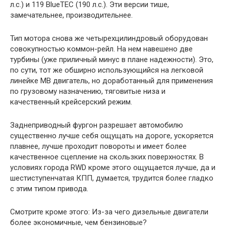
л.с.) и 119 BlueTEC (190 л.с.). Эти версии тише,
замечательнее, производительнее.
Тип мотора снова же четырехцилиндровый оборудован
совокупностью коммон-рейл. На нем навешено две
турбины (уже приличный минус в плане надежности). Это,
по сути, тот же обширно использующийся на легковой
линейке MB двигатель, но доработанный для применения
по грузовому назначению, тяговитые низа и
качественный крейсерский режим.
Заднеприводный фургон разрешает автомобилю
существенно лучше себя ощущать на дороге, ускоряется
плавнее, лучше проходит повороты и имеет более
качественное сцепление на скользких поверхностях. В
условиях города RWD кроме этого ощущается лучше, да и
шестиступенчатая КПП, думается, трудится более гладко
с этим типом привода.
Смотрите кроме этого: Из-за чего дизельные двигатели
более экономичные, чем бензиновые?