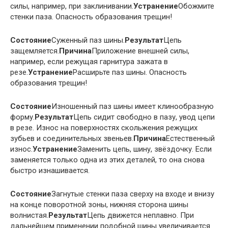
силы, например, при заклинивании.
Устранение
Обожмите
стенки паза. Опасность образования трещин!
Состояние
Суженный паз шины.
Результат
Цепь
защемляется.
Причина
Приложение внешней силы,
например, если режущая гарнитура зажата в
резе.
Устранение
Расширьте паз шины. Опасность
образования трещин!
Состояние
Изношенный паз шины имеет клинообразную
форму.
Результат
Цепь сидит свободно в пазу, увод цепи
в резе. Износ на поверхностях скольжения режущих
зубьев и соединительных звеньев.
Причина
Естественный
износ.
Устранение
Заменить цепь, шину, звёздочку. Если
заменяется только одна из этих деталей, то она снова
быстро изнашивается.
Состояние
Загнутые стенки паза сверху на входе и внизу
на конце поворотной зоны, нижняя сторона шины
волнистая.
Результат
Цепь движется неплавно. При
дальнейшем применении подобной шины увеличивается