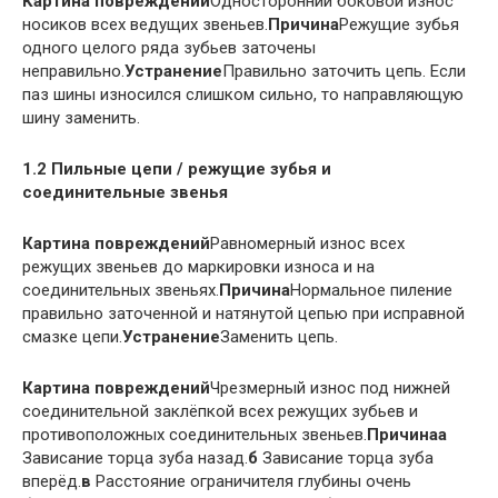
Картина повреждений
Односторонний боковой износ
носиков всех ведущих звеньев.
Причина
Режущие зубья
одного целого ряда зубьев заточены
неправильно.
Устранение
Правильно заточить цепь. Если
паз шины износился слишком сильно, то направляющую
шину заменить.
1.2 Пильные цепи / режущие зубья и
соединительные звенья
Картина повреждений
Равномерный износ всех
режущих звеньев до маркировки износа и на
соединительных звеньях.
Причина
Нормальное пиление
правильно заточенной и натянутой цепью при исправной
смазке цепи.
Устранение
Заменить цепь.
Картина повреждений
Чрезмерный износ под нижней
соединительной заклёпкой всех режущих зубьев и
противоположных соединительных звеньев.
Причина
а
Зависание торца зуба назад.
б
Зависание торца зуба
вперёд.
в
Расстояние ограничителя глубины очень