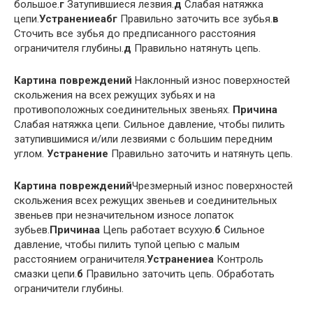
большое.
г
Затупившиеся лезвия.
д
Слабая натяжка
цепи.
Устранение
абг
Правильно заточить все зубья.
в
Сточить все зубья до предписанного расстояния
ограничителя глубины.
д
Правильно натянуть цепь.
Картина повреждений
Наклонный износ поверхностей
скольжения на всех режущих зубьях и на
противоположных соединительных звеньях.
Причина
Слабая натяжка цепи. Сильное давление, чтобы пилить
затупившимися и/или лезвиями с большим передним
углом.
Устранение
Правильно заточить и натянуть цепь.
Картина повреждений
Чрезмерный износ поверхностей
скольжения всех режущих звеньев и соединительных
звеньев при незначительном износе лопаток
зубьев.
Причина
а
Цепь работает всухую.
б
Сильное
давление, чтобы пилить тупой цепью с малым
расстоянием ограничителя.
Устранение
а
Контроль
смазки цепи.
б
Правильно заточить цепь. Обработать
ограничители глубины.