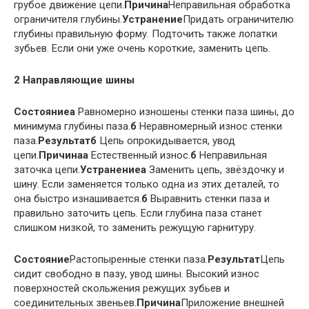
грубое движение цепи.
Причина
Неправильная обработка
ограничителя глубины.
Устранение
Придать ограничителю
глубины правильную форму. Подточить также лопатки
зубьев. Если они уже очень короткие, заменить цепь.
2 Направляющие шины
Состояние
а
Равномерно изношены стенки паза шины, до
минимума глубины паза.
б
Неравномерный износ стенки
паза.
Результат
б
Цепь опрокидывается, увод
цепи.
Причина
а
Естественный износ.
б
Неправильная
заточка цепи.
Устранение
а
Заменить цепь, звёздочку и
шину. Если заменяется только одна из этих деталей, то
она быстро изнашивается.
б
Выравнить стенки паза и
правильно заточить цепь. Если глубина паза станет
слишком низкой, то заменить режущую гарнитуру.
Состояние
Растопыренные стенки паза.
Результат
Цепь
сидит свободно в пазу, увод шины. Высокий износ
поверхностей скольжения режущих зубьев и
соединительных звеньев.
Причина
Приложение внешней