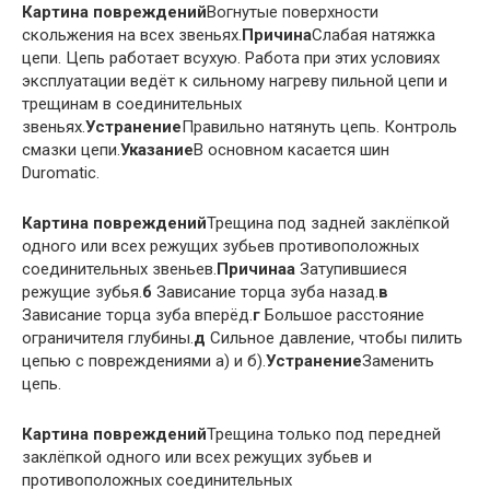
Картина повреждений
Вогнутые поверхности
скольжения на всех звеньях.
Причина
Слабая натяжка
цепи. Цепь работает всухую. Работа при этих условиях
эксплуатации ведёт к сильному нагреву пильной цепи и
трещинам в соединительных
звеньях.
Устранение
Правильно натянуть цепь. Контроль
смазки цепи.
Указание
В основном касается шин
Duromatic.
Картина повреждений
Трещина под задней заклёпкой
одного или всех режущих зубьев противоположных
соединительных звеньев.
Причина
а
Затупившиеся
режущие зубья.
б
Зависание торца зуба назад.
в
Зависание торца зуба вперёд.
г
Большое расстояние
ограничителя глубины.
д
Сильное давление, чтобы пилить
цепью с повреждениями а) и б).
Устранение
Заменить
цепь.
Картина повреждений
Трещина только под передней
заклёпкой одного или всех режущих зубьев и
противоположных соединительных