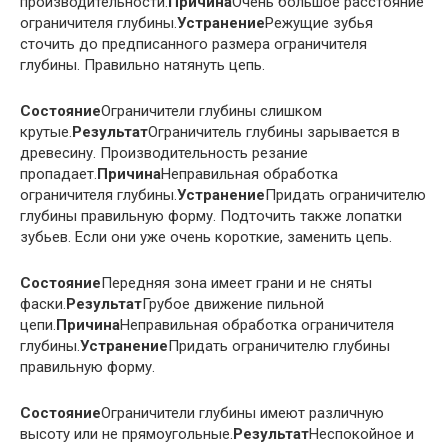
производительности.
Причина
Очень большое расстояние
ограничителя глубины.
Устранение
Режущие зубья
сточить до предписанного размера ограничителя
глубины. Правильно натянуть цепь.
Состояние
Ограничители глубины слишком
крутые.
Результат
Ограничитель глубины зарывается в
древесину. Производительность резание
пропадает.
Причина
Неправильная обработка
ограничителя глубины.
Устранение
Придать ограничителю
глубины правильную форму. Подточить также лопатки
зубьев. Если они уже очень короткие, заменить цепь.
Состояние
Передняя зона имеет грани и не сняты
фаски.
Результат
Грубое движение пильной
цепи.
Причина
Неправильная обработка ограничителя
глубины.
Устранение
Придать ограничителю глубины
правильную форму.
Состояние
Ограничители глубины имеют различную
высоту или не прямоугольные.
Результат
Неспокойное и