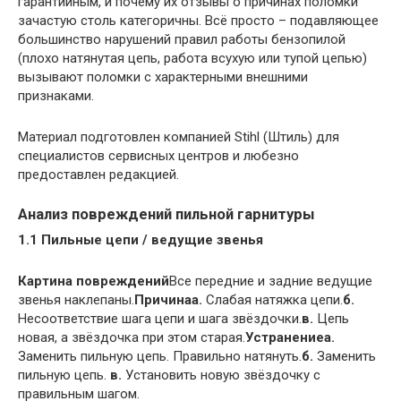
гарантийным, и почему их отзывы о причинах поломки
зачастую столь категоричны. Всё просто – подавляющее
большинство нарушений правил работы бензопилой
(плохо натянутая цепь, работа всухую или тупой цепью)
вызывают поломки с характерными внешними
признаками.
Материал подготовлен компанией Stihl (Штиль) для
специалистов сервисных центров и любезно
предоставлен редакцией.
Анализ повреждений пильной гарнитуры
1.1 Пильные цепи / ведущие звенья
Картина повреждений
Все передние и задние ведущие
звенья наклепаны.
Причина
а.
Слабая натяжка цепи.
б.
Несоответствие шага цепи и шага звёздочки.
в.
Цепь
новая, а звёздочка при этом старая.
Устранение
а.
Заменить пильную цепь. Правильно натянуть.
б.
Заменить
пильную цепь.
в.
Установить новую звёздочку с
правильным шагом.