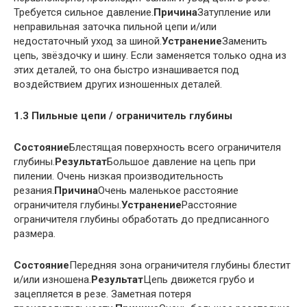
Требуется сильное давление.
Причина
Затупление или
неправильная заточка пильной цепи и/или
недостаточный уход за шиной.
Устранение
Заменить
цепь, звёздочку и шину. Если заменяется только одна из
этих деталей, то она быстро изнашивается под
воздействием других изношенных деталей.
1.3 Пильные цепи / ограничитель глубины
Состояние
Блестящая поверхность всего ограничителя
глубины.
Результат
Большое давление на цепь при
пилении. Очень низкая производительность
резания.
Причина
Очень маленькое расстояние
ограничителя глубины.
Устранение
Расстояние
ограничителя глубины обработать до предписанного
размера.
Состояние
Передняя зона ограничителя глубины блестит
и/или изношена.
Результат
Цепь движется грубо и
зацепляется в резе. Заметная потеря