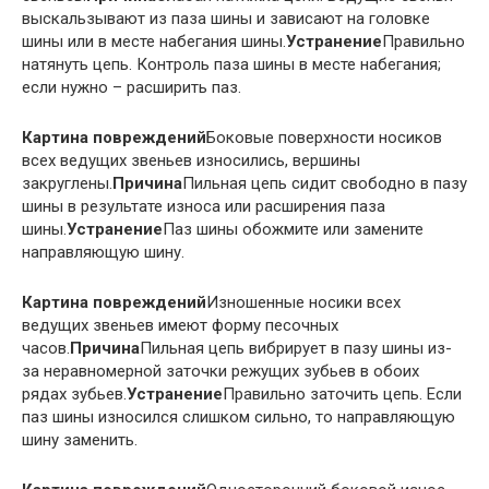
выскальзывают из паза шины и зависают на головке
шины или в месте набегания шины.
Устранение
Правильно
натянуть цепь. Контроль паза шины в месте набегания;
если нужно – расширить паз.
Картина повреждений
Боковые поверхности носиков
всех ведущих звеньев износились, вершины
закруглены.
Причина
Пильная цепь сидит свободно в пазу
шины в результате износа или расширения паза
шины.
Устранение
Паз шины обожмите или замените
направляющую шину.
Картина повреждений
Изношенные носики всех
ведущих звеньев имеют форму песочных
часов.
Причина
Пильная цепь вибрирует в пазу шины из-
за неравномерной заточки режущих зубьев в обоих
рядах зубьев.
Устранение
Правильно заточить цепь. Если
паз шины износился слишком сильно, то направляющую
шину заменить.