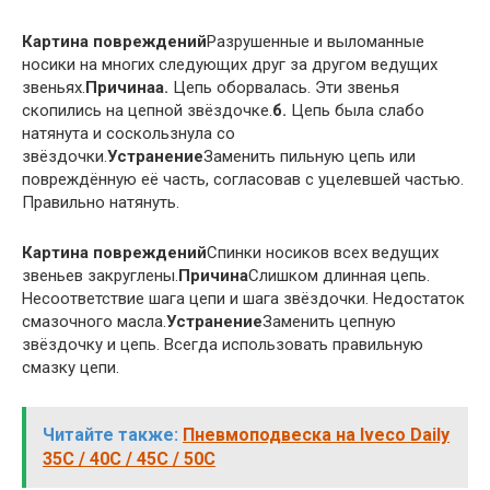
Картина повреждений
Разрушенные и выломанные
носики на многих следующих друг за другом ведущих
звеньях.
Причина
а.
Цепь оборвалась. Эти звенья
скопились на цепной звёздочке.
б.
Цепь была слабо
натянута и соскользнула со
звёздочки.
Устранение
Заменить пильную цепь или
повреждённую её часть, согласовав с уцелевшей частью.
Правильно натянуть.
Картина повреждений
Спинки носиков всех ведущих
звеньев закруглены.
Причина
Слишком длинная цепь.
Несоответствие шага цепи и шага звёздочки. Недостаток
смазочного масла.
Устранение
Заменить цепную
звёздочку и цепь. Всегда использовать правильную
смазку цепи.
Читайте также:
Пневмоподвеска на Iveco Daily
35C / 40C / 45C / 50C