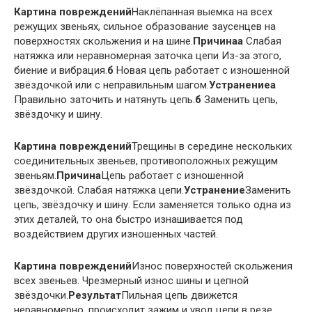
Картина повреждений
Наклёпанная выемка на всех
режущих звеньях, сильное образование заусенцев на
поверхностях скольжения и на шине.
Причина
а
Слабая
натяжка или неравномерная заточка цепи Из-за этого,
биение и вибрация.
б
Новая цепь работает с изношенной
звёздочкой или с неправильным шагом.
Устранение
а
Правильно заточить и натянуть цепь.
б
Заменить цепь,
звёздочку и шину.
Картина повреждений
Трещины в середине нескольких
соединительных звеньев, противоположных режущим
звеньям.
Причина
Цепь работает с изношенной
звёздочкой. Слабая натяжка цепи.
Устранение
Заменить
цепь, звёздочку и шину. Если заменяется только одна из
этих деталей, то она быстро изнашивается под
воздействием других изношенных частей.
Картина повреждений
Износ поверхностей скольжения
всех звеньев. Чрезмерный износ шины и цепной
звёздочки.
Результат
Пильная цепь движется
неравномерно, происходит зажим и увод цепи в резе.