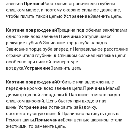
звеньев.
Причина
Расстояние ограничителя глубины
слишком малое, и поэтому оказано сильное давление,
чтобы пилить такой цепью.
Устранение
Заменить цепь.
Картина повреждений
Трещина под обеими заклёпками
одного или всех звеньев.
Причина
а
Затупившиеся
режущие зубья.
б
Зависание торца зуба назад.
в
Зависание торца зуба вперёд.
г
Неправильное расстояние
ограничителя глубины.
д
Слишком сильная натяжка цепи:
особенно при низкой температуре
воздуха.
Устранение
Заменить цепь.
Картина повреждений
Отбитые или выломленные
передние кромки всех звеньев цепи.
Причина
а
Малый
диаметр цепной звёздочки.
б
Паз шины в месте входа
слишком широкий. Цепь бьётся при входе в паз
шины.
Устранение
а
Установить звёздочку,
соответствующую шине.
б
Правильно натянуть цепь.
в
Ремонт шины.
Примечание
Если цепные шарниры стали
жёсткими, то замените цепь.