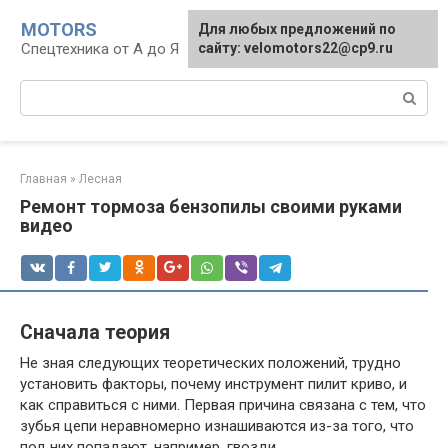
Перейти
MOTORS
Для любых предложений по
к
Спецтехника от А до Я
сайту: velomotors22@cp9.ru
контенту
Поиск:
Главная
»
Лесная
Ремонт тормоза бензопилы своими руками
видео
Сначала теория
Не зная следующих теоретических положений, трудно
установить факторы, почему инструмент пилит криво, и
как справиться с ними. Первая причина связана с тем, что
зубья цепи неравномерно изнашиваются из-за того, что
под них попадают, например, гвозди.