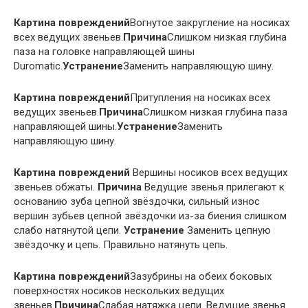
Картина повреждений
Вогнутое закругление на носиках
всех ведущих звеньев.
Причина
Слишком низкая глубина
паза на головке направляющей шины
Duromatic.
Устранение
Заменить направляющую шину.
Картина повреждений
Притупления на носиках всех
ведущих звеньев.
Причина
Слишком низкая глубина паза
направляющей шины.
Устранение
Заменить
направляющую шину.
Картина повреждений
Вершины носиков всех ведущих
звеньев обжаты.
Причина
Ведущие звенья прилегают к
основанию зуба цепной звёздочки, сильный износ
вершин зубьев цепной звёздочки из-за биения слишком
слабо натянутой цепи.
Устранение
Заменить цепную
звёздочку и цепь. Правильно натянуть цепь.
Картина повреждений
Зазубрины на обеих боковых
поверхностях носиков нескольких ведущих
звеньев.
Причина
Слабая натяжка цепи. Ведущие звенья