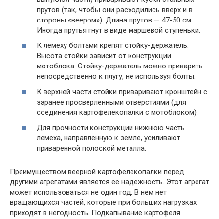
прутов (так, чтобы они расходились вверх и в
стороны «веером»). Длина прутов — 47-50 см.
Иногда прутья гнут в виде маршевой ступеньки.
К лемеху болтами крепят стойку-держатель.
Высота стойки зависит от конструкции
мотоблока. Стойку-держатель можно приварить
непосредственно к плугу, не используя болты.
К верхней части стойки приваривают кронштейн с
заранее просверленными отверстиями (для
соединения картофелекопалки с мотоблоком).
Для прочности конструкции нижнюю часть
лемеха, направленную к земле, усиливают
приваренной полоской металла.
Преимуществом веерной картофелекопалки перед
другими агрегатами является ее надежность. Этот агрегат
может использоваться не один год. В нем нет
вращающихся частей, которые при больших нагрузках
приходят в негодность. Подкапывание картофеля