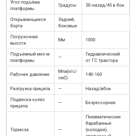
Угол подъёма
Градусы
50-назад/45 в бок
платформы
Открывающиеся
Задний,
борта
боковые.
Погрузочная
Мм
1000
высота
Подъёмный мех-м
Гидравлический
—
платформы
от ГС трактора
Мпа(кгс/
Рабочее давление
140-160
см2)
Разгрузка прицепа
—
Назад/вбок
Подвеска колёс
—
Безрессорная
прицепа
Пневматические
барабанные
Тормоза
—
(колодки),