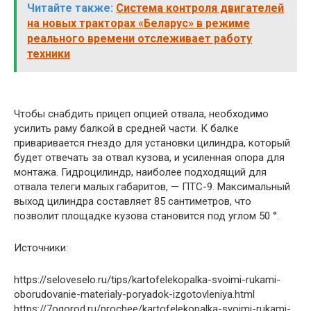
Читайте также:
Система контроля двигателей
на новых тракторах «Беларус» в режиме
реального времени отслеживает работу
техники
Чтобы снабдить прицеп опцией отвала, необходимо
усилить раму балкой в средней части. К балке
приваривается гнездо для установки цилиндра, который
будет отвечать за отвал кузова, и усиленная опора для
монтажа. Гидроцилиндр, наиболее подходящий для
отвала телеги малых габаритов, — ПТС-9. Максимальный
выход цилиндра составляет 85 сантиметров, что
позволит площадке кузова становится под углом 50 °.
Источники:
https://seloveselo.ru/tips/kartofelekopalka-svoimi-rukami-
oborudovanie-materialy-poryadok-izgotovleniya.html
https://7ogorod.ru/prochee/kartofelekopalka-svoimi-rukami-