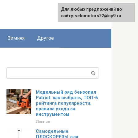
Для любых предложений по
сайту: velomotors22@cp9.ru
Зимняя
Другое
Поиск:
Модельный ряд бензопил
Patriot: как выбрать, ТОП-6
рейтинга популярности,
правила ухода за
инструментом
Лесная
Самодельные
ПЛОСКОРЕЗЫ для