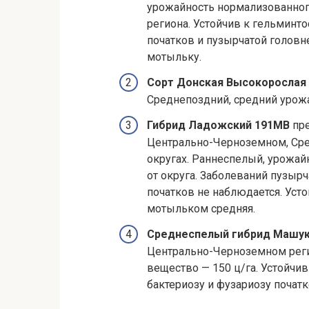
урожайность нормализованного
региона. Устойчив к гельминт
початков и пузырчатой головн
мотыльку.
Сорт Донская Высокорослая 
Среднепоздний, средний урожай
Гибрид Ладожский 191МВ
пре
Центрально-Черноземном, Ср
округах. Раннеспелый, урожайн
от округа. Заболеваний пузырч
початков не наблюдается. Ус
мотыльком средняя.
Среднеспелый гибрид Машук
Центрально-Черноземном регио
вещество — 150 ц/га. Устойчи
бактериозу и фузариозу почат