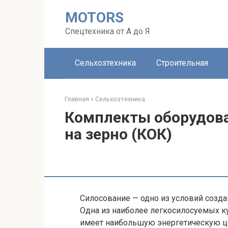
Перейти
MOTORS
к
контенту
Спецтехника от А до Я
Сельхозтехника
Строительная
Главная
»
Сельхозтехника
Комплекты оборудова
на зерно (КОК)
Силосование — одно из условий созд
Одна из наиболее легкосилосуемых ку
имеет наибольшую энергетическую ц