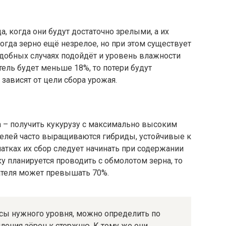
, когда они будут достаточно зрелыми, а их
огда зерно ещё незрелое, но при этом существует
одобных случаях подойдёт и уровень влажности
тель будет меньше 18%, то потери будут
зависят от цели сбора урожая.
а – получить кукурузу с максимально высоким
целей часто выращиваются гибриды, устойчивые к
чатках их сбор следует начинать при содержании
у планируется проводить с обмолотом зерна, то
ателя может превышать 70%.
сы нужного уровня, можно определить по
ления зёрен к стержню. К тому же они