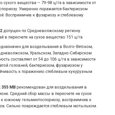
 сухого вещества — 79-98 ц/га в зависимости от
оспориозу. Умеренно поражается бактериозом
ей. Восприимчив к фузариозу и стеблевому
2
допущен по Средневолжскому региону.
 в пересчете на сухое вещество 151 ц/га.
дназначен для возделывания в Волго-Вятском,
едневолжском, Уральском, Западно-Сибирском
ость составляет от 54 до 106 ц/га в зависимости
атой головней, бактериозом, фузариозом у
тойчивость к поражению стеблевым кукурузным
 355 МВ
рекомендован для возделывания в
не. Средний сбор массы в пересчете на сухое
в к южному гельминтоспориозу, восприимчив к
ков. Сильно повреждается стеблевым мотыльком.