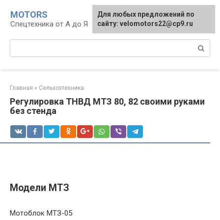
Перейти
MOTORS
Для любых предложений по
к
Спецтехника от А до Я
сайту: velomotors22@cp9.ru
контенту
Поиск:
Главная
»
Сельхозтехника
Регулировка ТНВД МТЗ 80, 82 своими руками
без стенда
Модели МТЗ
Мотоблок МТЗ-05