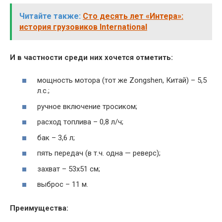
Читайте также:
Сто десять лет «Интера»:
история грузовиков International
И в частности среди них хочется отметить:
мощность мотора (тот же Zongshen, Китай) – 5,5
л.с.;
ручное включение тросиком;
расход топлива – 0,8 л/ч;
бак – 3,6 л;
пять передач (в т.ч. одна — реверс);
захват – 53х51 см;
выброс – 11 м.
Преимущества: