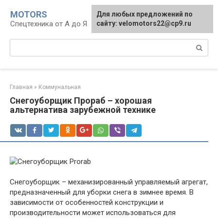
Перейти
MOTORS
Для любых предложений по
к
Спецтехника от А до Я
сайту: velomotors22@cp9.ru
контенту
Поиск:
Главная
»
Коммунальная
Снегоуборщик Прораб – хорошая
альтернатива зарубежной технике
Снегоуборщик – механизированный управляемый агрегат,
предназначенный для уборки снега в зимнее время. В
зависимости от особенностей конструкции и
производительности может использоваться для