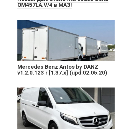
OM457LA.V/4 в МАЗ!
Mercedes Benz Antos by DANZ
v1.2.0.123 r [1.37.x] (upd:02.05.20)