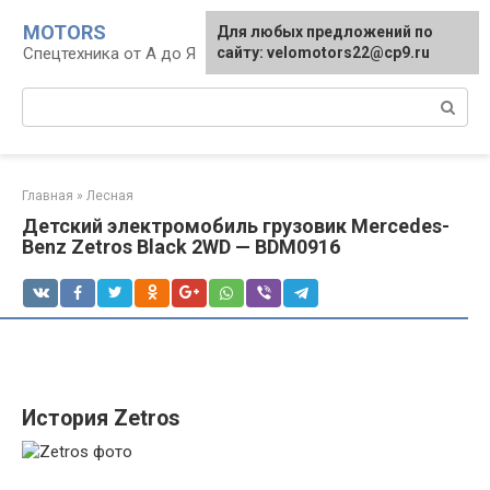
Перейти
MOTORS
Для любых предложений по
к
Спецтехника от А до Я
сайту: velomotors22@cp9.ru
контенту
Поиск:
Главная
»
Лесная
Детский электромобиль грузовик Mercedes-
Benz Zetros Black 2WD — BDM0916
История Zetros