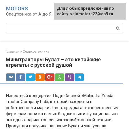
Перейти
MOTORS
Для любых предложений по
к
Спецтехника от А до Я
сайту: velomotors22@cp9.ru
контенту
Поиск:
Главная
»
Сельхозтехника
Минитракторы Булат – это китайские
агрегаты с русской душой
Известный концерн из Поднебесной «Mahindra Yueda
Tractor Company Ltd», который находится в
собственности марки Jinma, предлагает отечественным
фермерам одни из самых бюджетных и функционально
выгодных вариантов сельскохозяйственной техники.
Продукция получила название Булат и уже успела