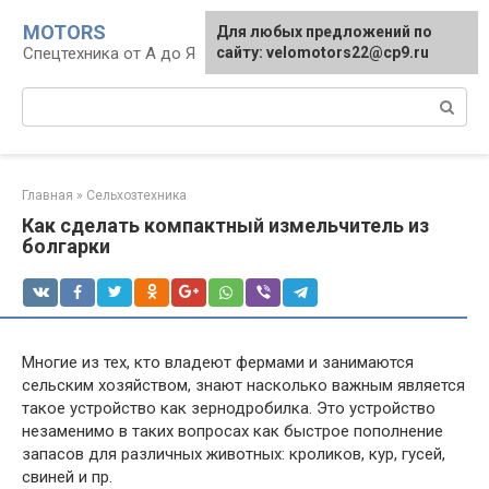
Перейти
MOTORS
Для любых предложений по
к
Спецтехника от А до Я
сайту: velomotors22@cp9.ru
контенту
Поиск:
Главная
»
Сельхозтехника
Как сделать компактный измельчитель из
болгарки
Многие из тех, кто владеют фермами и занимаются
сельским хозяйством, знают насколько важным является
такое устройство как зернодробилка. Это устройство
незаменимо в таких вопросах как быстрое пополнение
запасов для различных животных: кроликов, кур, гусей,
свиней и пр.