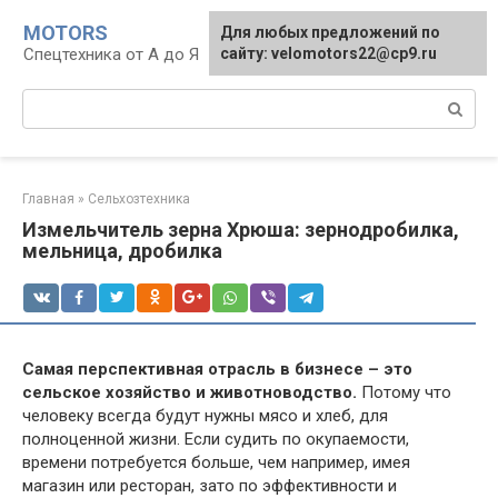
Перейти
MOTORS
Для любых предложений по
к
Спецтехника от А до Я
сайту: velomotors22@cp9.ru
контенту
Поиск:
Главная
»
Сельхозтехника
Измельчитель зерна Хрюша: зернодробилка,
мельница, дробилка
Самая перспективная отрасль в бизнесе – это
сельское хозяйство и животноводство.
Потому что
человеку всегда будут нужны мясо и хлеб, для
полноценной жизни. Если судить по окупаемости,
времени потребуется больше, чем например, имея
магазин или ресторан, зато по эффективности и