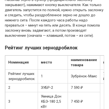
закрывают), нажимают кнопку выключателя. Как только
двигатель запустится по полной, нужно открыть заслонку
и следить, чтобы раздробленное зерно не дошло до
нижнего сита. После каждого часа работы надо
прерваться – минут на пять или десять. В конце помола
заслонку вновь задвигают, а потом производят
выключение (сначала — клавишей, потом – из сети).
Рейтинг лучших зернодробилок
наименование
Номинация
место
це
товара
Рейтинг лучших
7 3
1
Зубрёнок-Маис
зернодробилок
₽
2
ЗУБР-2
7 590 ₽
Умница Дон
3
КБЭ-180 2,5
7 450 ₽
кВт