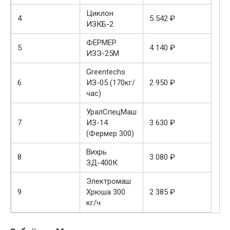
Циклон
4
5 542 ₽
ИЗКБ-2
ФЕРМЕР
5
4 140 ₽
ИЗЭ-25М
Greentechs
6
ИЗ-05 (170кг/
2 950 ₽
час)
УралСпецМаш
7
ИЗ-14
3 630 ₽
(Фермер 300)
Вихрь
8
3 080 ₽
ЗД-400К
Электромаш
9
Хрюша 300
2 385 ₽
кг/ч