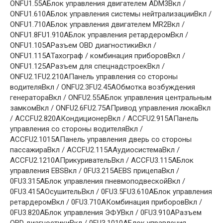
ONFU1.55AБлок управления двигателем ADM3Вкл /
ONFU1.610AБлок управления системы нейтрализацииВкл /
ONFU1.710AБлок управления двигателем MR2Вкл /
ONFU1.8FU1.910AБлок управления ретардеромВкл /
ONFU1.105AРазъем OBD диагностикиВкл /
ONFU1.115AТахограф / комбинация приборовВкл /
ONFU1.125AРазъем для спецнадстроекВкл /
ONFU2.1FU2.210AПанель управления со стороны
водителяВкл / ONFU2.3FU2.45AОбмотка возбуждения
генератораВкл / ONFU2.55AБлок управления центральным
замкомВкл / ONFU2.6FU2.75AПривод управления люкаВкл
/ ACCFU2.820AКондиционерВкл / ACCFU2.915AПанель
управления со стороны водителяВкл /
ACCFU2.1015АПанель управления дверь со стороны
пассажираВкл / ACCFU2.115AАудиосистемаВкл /
ACCFU2.1210AПрикуривательВкл / ACCFU3.115АБлок
управления EBSВкл / 0FU3.215АEBS прицепаВкл /
0FU3.315АБлок управления пневмоподвескойВкл /
0FU3.415АОсушительВкл / 0FU3.5FU3.610АБлок управления
ретардеромВкл / 0FU3.710АКомбинация приборовВкл /
0FU3.820AБлок управления ЭФУВкл / 0FU3.910АРазъем