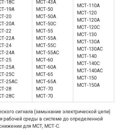
СТ-18С
МСТ-43А
МСТ-110А
СТ-19А
МСТ-50
МСТ-120
Т-20
МСТ-50А
МСТ-120А
СТ-20А
МСТ-50С
МСТ-120С
Т-22
МСТ-55
МСТ-130
СТ-22А
МСТ-55А
МСТ-130А
Т-24
МСТ-55С
МСТ-130АС
СТ-24А
МСТ-55АС
МСТ-140
Т-25
МСТ-60
МСТ-140С
СТ-25А
МСТ-60А
МСТ-140АС
СТ-25С
МСТ-65
МСТ-150
СТ-25АС
МСТ-65А
МСТ-150А
Т-28
МСТ-70
СТ-28С
МСТ-70
ского сигнала (замыкание электрической цепи)
 рабочей среды в системе до определенной
снижении для МСТ, МСТ-С.