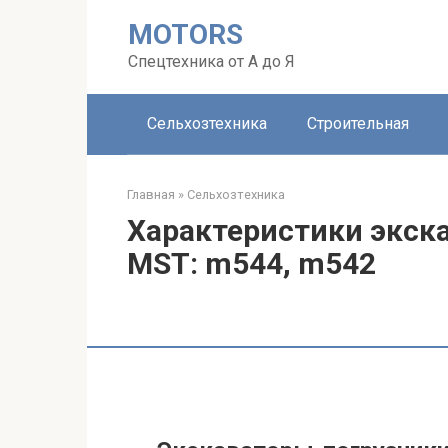
Перейти
MOTORS
к
контенту
Спецтехника от А до Я
Сельхозтехника
Строительная
Главная
»
Сельхозтехника
Характеристики экск
MST: m544, m542