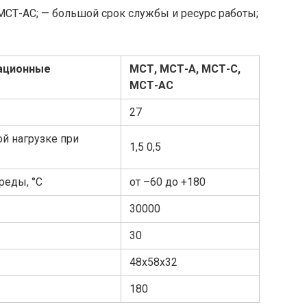
МСТ-АС; — большой срок службы и ресурс работы;
тационные
МСТ, МСТ-А, МСТ-С,
МСТ-АС
27
й нагрузке при
1,5 0,5
реды, °С
от –60 до +180
30000
30
48x58x32
180