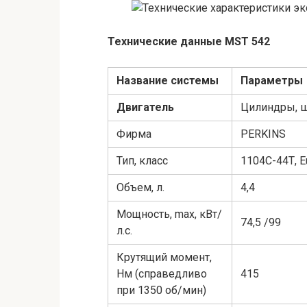
Технические данные MST 542
Название системы
Параметры
Двигатель
Цилиндры, 
Фирма
PERKINS
Тип, класс
1104С-44Т, Eu
Объем, л.
4,4
Мощность, max, кВт/
74,5 /99
л.с.
Крутящий момент,
Нм (справедливо
415
при 1350 об/мин)