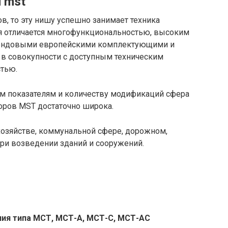
 mst
в, то эту нишу успешно занимает техника
ая отличается многофункциональностью, высоким
 брендовыми европейскими комплектующими и
в совокупности с доступным техническим
тью.
м показателям и количеству модификаций сфера
оров MST достаточно широка.
хозяйстве, коммунальной сфере, дорожном,
ри возведении зданий и сооружений.
ия типа МСТ, МСТ-А, МСТ-С, МСТ-АС