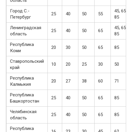
область
Город С.-
45, 65,
25
40
50
55
Петербург
85
Ленинградская
45, 65,
25
40
50
65
область
85
Республика
20
30
50
65
85
Коми
Ставропольский
10
20
25
30
50
край
Республика
20
27
38
60
71
Калмыкия
Республика
25
40
50
65
85
Башкортостан
Челябинская
25
40
50
65
85
область
Республика
16
23
30
45
62