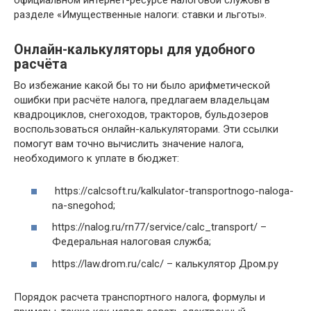
официальном интернет-ресурсе налоговой службы в
разделе «Имущественные налоги: ставки и льготы».
Онлайн-калькуляторы для удобного
расчёта
Во избежание какой бы то ни было арифметической
ошибки при расчёте налога, предлагаем владельцам
квадроциклов, снегоходов, тракторов, бульдозеров
воспользоваться онлайн-калькуляторами. Эти ссылки
помогут вам точно вычислить значение налога,
необходимого к уплате в бюджет:
https://calcsoft.ru/kalkulator-transportnogo-naloga-
na-snegohod;
https://nalog.ru/rn77/service/calc_transport/ –
Федеральная налоговая служба;
https://law.drom.ru/calc/ – калькулятор Дром.ру
Порядок расчета транспортного налога, формулы и