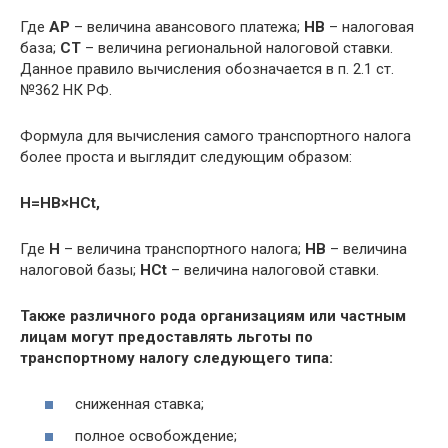
Где
AP
– величина авансового платежа;
HB
– налоговая
база;
CT
– величина региональной налоговой ставки.
Данное правило вычисления обозначается в п. 2.1 ст.
№362 НК РФ.
Формула для вычисления самого транспортного налога
более проста и выглядит следующим образом:
H=HB×HCt,
Где
H
– величина транспортного налога;
HB
– величина
налоговой базы;
HCt
– величина налоговой ставки.
Также различного рода организациям или частным
лицам могут предоставлять льготы по
транспортному налогу следующего типа:
сниженная ставка;
полное освобождение;