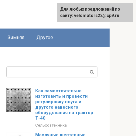
Для любых предложений по
сайту: velomotors22@cp9.ru
Зимняя
Другое
Поиск:
Как самостоятельно
изготовить и провести
регулировку плуга и
другого навесного
оборудования на трактор
Т-40
Сельхозтехника
Масляные шестерные