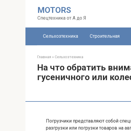
Перейти
MOTORS
к
контенту
Спецтехника от А до Я
Сельхозтехника
Строительная
Главная
»
Сельхозтехника
На что обратить вни
гусеничного или коле
Погрузчики представляют собой специ
разгрузки или погрузки товаров на а