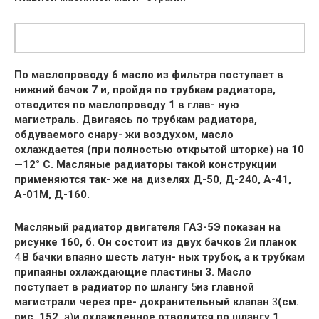
По маслопроводу 6 масло из фильтра поступает в
нижний бачок 7 и, пройдя по трубкам радиатора,
отводится по маслопроводу 1 в глав- ную
магистраль. Двигаясь по трубкам радиатора,
обдуваемого снару- жи воздухом, масло
охлаждается (при полностью открытой шторке) на 10
—12° С. Масляные радиаторы такой конструкции
применяются так- же на дизелях Д-50, Д-240, А-41,
А-01М, Д-160.
Масляный радиатор двигателя ГАЗ-5Э показан на
рисунке 160, б. Он состоит из двух бачков
2
и планок
4.
В бачки впаяно шесть латун- ных трубок, а к трубкам
припаяны охлаждающие пластины 3. Масло
поступает в радиатор по шлангу
5
из главной
магистрали через пре- дохранительный клапан
3
(см.
рис. 152,
а)
и охлажденное отводится по шлангу 1