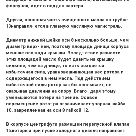
форсунок, идет в поддон картера.
Другая, основная часть очищенного масла по трубке
13
направля- ется в главную масляную магистраль.
Диаметр нижней шейки оси 8 несколько больше, чем
диаметр верх- ней, поэтому площадь днища корпуса
меньше площади крышки. Вслед- ствие разности
этих площадей масло будет давить на крышку
сильнее, чем на днище, то есть создается
избыточная сила, уравновешивающая вес ротора и
содержащегося в нем масла. Под действием
избыточной силы ротор как бы всплывает, не
оказывая давления на опору. Благо- даря этому
уменьшаются потери на трение. Осевое
перемещение рото- ра ограничивает упорная шайба
10, закрепленная на оси 8 гайкой 12.
В корпусе центрифуги размещен перепускной клапан
15,
который при пуске холодного дизеля направляет