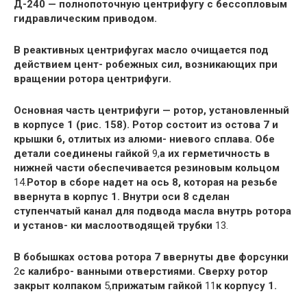
Д-240 — полнопоточную центрифугу с бессопловым
гидравлическим приводом.
В реактивных центрифугах масло очищается под
действием цент- робежных сил, возникающих при
вращении ротора центрифуги.
Основная часть центрифуги — ротор, установленный
в корпусе 1 (рис. 158). Ротор состоит из остова 7 и
крышки 6, отлитых из алюми- ниевого сплава. Обе
детали соединены гайкой
9,
а их герметичность в
нижней части обеспечивается резиновым кольцом
14.
Ротор в сборе надет на ось 8, которая на резьбе
ввернута в корпус 1. Внутри оси 8 сделан
ступенчатый канал для подвода масла внутрь ротора
и установ- ки маслоотводящей трубки
13.
В бобышках остова ротора 7 ввернуты две форсунки
2
с калибро- ванными отверстиями. Сверху ротор
закрыт колпаком
5,
прижатым гайкой
11
к корпусу 1.