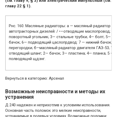
(см. главу 9, § 3) или электрический импульсный (см.
главу 22 § 1).
Рнс. 160. Масляные радиаторы: а — масляный радиатор
автотракторных дизелей: / •—отводящие маслопровод; 2—
поворотный угольник; 3— стальные трубки; 4— болт; 5— ве
бачок; 6— подводящий цаслопрдвод: 7 — нижний бачок; 8
перегородки; б—масляный радиатор двигателя ГАЗ-53; 1 —
отводящий шланг; 2— бачок; 3— пластина; 4— планка; 5 —
полводящнй щдзнг.
Вернуться в категорию: Арсенал
Возможные неисправности и методы их
устранения
Д 240 надежен и неприхотлив к условиям использования.
Основная часть поломок это мелкие неисправности,
устраняемые в полевых условиях. Возможные поломки: