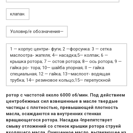
клапан.
Уоловнр/е обозначения—
1 — корпус центри- фуги; 2 —форсунка: 3 — сетка
маслоотра- жателя; 4— насадка;5— колпак; 6 —
крышка ротора; 7 — остов ротора; 8— ось ротора; 9 —
гайка ро- тора; 10— шайба упорная; II — гайка
специальная; 12 — гайка; 13—маслоот- водящая
трубка; 14— резиновое кольцо;15— перепускной
ротор с частотой около 6000 об/мин. Под действием
центробежных сил взвешенные в масле твердые
частицы с плотностью, превышающей плотность
масла, осаждаются на внутренних стенках
вращающегося ротора. Насадка
4
препятствует
смыву отложений со стенок крышки ротора струей
входящего масла. Очищенное масло, вытекающее из