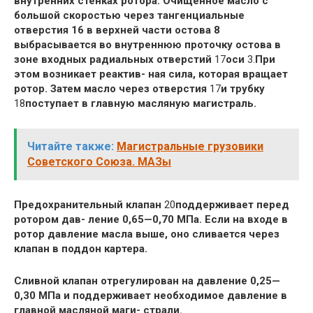
внутренних стенках ротора. Очищенное масло с
большой скоростью через тангенциальные
отверстия 16 в верхней части остова 8
выбрасывается во внутреннюю проточку остова в
зоне входных радиальных отверстий
17
оси
3.
При
этом возникает реактив- ная сила, которая вращает
ротор. Затем масло через отверстия
17
и трубку
18
поступает в главную масляную магистраль.
Читайте также:
Магистральные грузовики
Советского Союза. МАЗы
Предохранительный клапан
20
поддерживает перед
ротором дав- ление 0,65—0,70 МПа. Если на входе в
ротор давление масла выше, оно сливается через
клапан в поддон картера.
Сливной клапан отрегулирован на давление 0,25—
0,30 МПа и поддерживает необходимое давление в
главной масляной маги- страли.