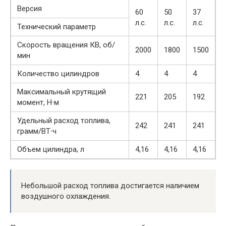
Версия
60
50
37
л.с.
л.с.
л.с.
Технический параметр
Скорость вращения КВ, об/
2000
1800
1500
мин
Количество цилиндров
4
4
4
Максимальный крутящий
221
205
192
момент, Н∙м
Удельный расход топлива,
242
241
241
грамм/ВТ∙ч
Объем цилиндра, л
4,16
4,16
4,16
Небольшой расход топлива достигается наличием
воздушного охлаждения.