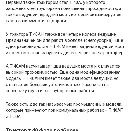
Первым таким трактором стал Т 40А, у которого
заложена конструкторами повышенная проходимость, а
также ведущий передний мост, который активизируется
сам в зависимости от дороги.
У трактора Т 40АН также все четыре колеса ведущие.
Предназначен он для работ в холоде (снегоуборка). Еще
одна разновидность – Т 40М имеет задний ведущий мост
и возможностью запустить дизель через электростартер.
А Т 40АМ насчитывает два ведущих моста и отличается
высокой проходимостью. Еще одна модифицированная
модель – Т 40АНМ имеет также два моста ведущих, но
отличается большей устойчивостью. Рассчитан на
перевозку груза и снегоуборочные работы.
Также есть две так называемые промышленные модели,
которые применяют при коммунальных работах – Т 40АП
и Т 50А.
Трактор т 40 фото подборка