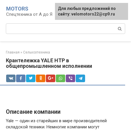
Перейти
MOTORS
Для любых предложений по
к
Спецтехника от А до Я
сайту: velomotors22@cp9.ru
контенту
Поиск:
Главная
»
Сельхозтехника
Крантележка YALE НТР в
общепромышленном исполнении
Описание компании
Yale — один из старейших в мире производителей
складской техники. Немногие компании могут