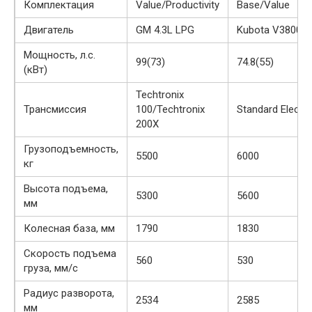
Комплектация
Value/Productivity
Base/Value
Двигатель
GM 4.3L LPG
Kubota V3800 Di
Мощность, л.с.
99(73)
74.8(55)
(кВт)
Techtronix
Трансмиссия
100/Techtronix
Standard Electr
200X
Грузоподъемность,
5500
6000
кг
Высота подъема,
5300
5600
мм
Колесная база, мм
1790
1830
Скорость подъема
560
530
груза, мм/с
Радиус разворота,
2534
2585
мм