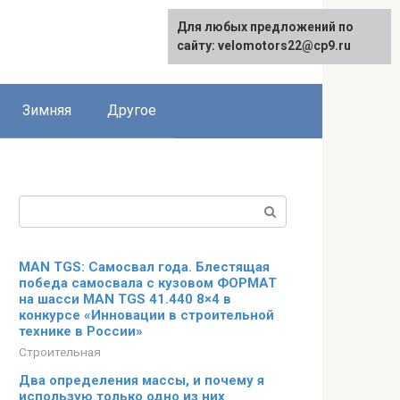
Для любых предложений по
сайту: velomotors22@cp9.ru
Зимняя
Другое
Поиск:
MAN TGS: Самосвал года. Блестящая
победа самосвала с кузовом ФОРМАТ
на шасси MAN TGS 41.440 8×4 в
конкурсе «Инновации в строительной
технике в России»
Строительная
Два определения массы, и почему я
использую только одно из них