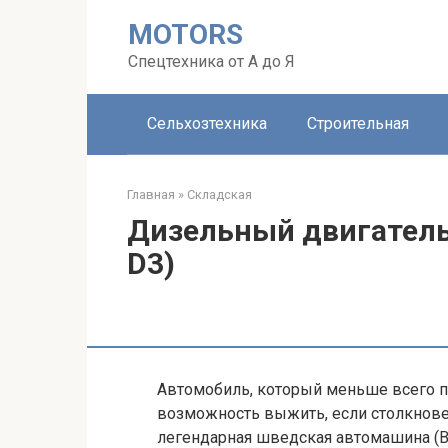
Перейти
MOTORS
к
контенту
Спецтехника от А до Я
Сельхозтехника
Строительная
Главная
»
Складская
Дизельный двигатель 
D3)
Автомобиль, который меньше всего по
возможность выжить, если столкновен
легендарная шведская автомашина (В