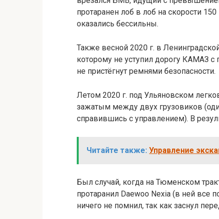
врезался БМВ, идущий с превышением
протаранен лоб в лоб на скорости 150
оказались бессильны.
Также весной 2020 г. в Ленинградско
которому не уступил дорогу КАМАЗ с
не пристёгнут ремнями безопасности.
Летом 2020 г. под Ульяновском легк
зажатым между двух грузовиков (один
справившись с управлением). В резуль
Читайте также:
Управление экска
Был случай, когда на Тюменском трак
протаранил Daewoo Nexia (в ней все п
ничего не помнил, так как заснул пер