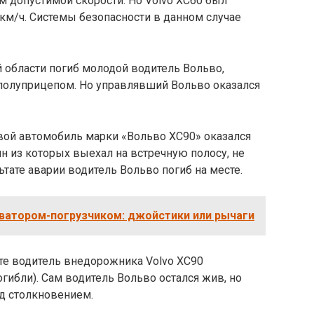
 допустимой скорости. Но Volvo XC60 был
 км/ч. Системы безопасности в данном случае
й области погиб молодой водитель Вольво,
 полуприцепом. Но управлявший Вольво оказался
овой автомобиль марки «Вольво ХС90» оказался
 из которых выехал на встречную полосу, не
тате аварии водитель Вольво погиб на месте.
ватором-погрузчиком: джойстики или рычаги
те водитель внедорожника Volvo XC90
огибли). Сам водитель Вольво остался жив, но
ед столкновением.