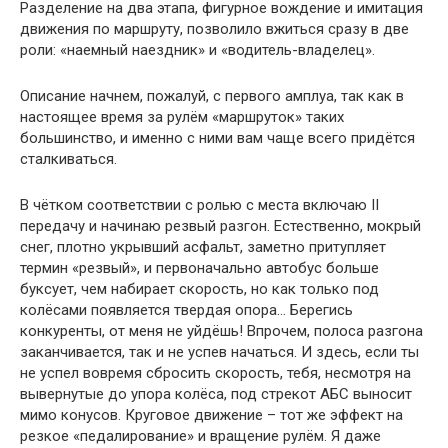
Разделение на два этапа, фигурное вождение и имитация
движения по маршруту, позволило вжиться сразу в две
роли: «наемный наездник» и «водитель-владелец».
Описание начнем, пожалуй, с первого амплуа, так как в
настоящее время за рулём «маршруток» таких
большинство, и именно с ними вам чаще всего придётся
сталкиваться.
В чётком соответствии с ролью с места включаю II
передачу и начинаю резвый разгон. Естественно, мокрый
снег, плотно укрывший асфальт, заметно притупляет
термин «резвый», и первоначально автобус больше
буксует, чем набирает скорость, но как только под
колёсами появляется твердая опора… Берегись
конкуренты, от меня не уйдёшь! Впрочем, полоса разгона
заканчивается, так и не успев начаться. И здесь, если ты
не успел вовремя сбросить скорость, тебя, несмотря на
вывернутые до упора колёса, под стрекот АБС выносит
мимо конусов. Круговое движение – тот же эффект на
резкое «педалирование» и вращение рулём. Я даже