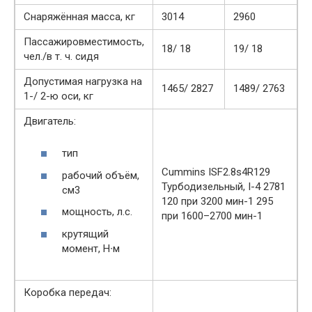
Снаряжённая масса, кг
3014
2960
Пассажировместимость,
18/ 18
19/ 18
чел./в т. ч. сидя
Допустимая нагрузка на
1465/ 2827
1489/ 2763
1-/ 2-ю оси, кг
Двигатель:
тип
Cummins ISF2.8s4R129
рабочий объём,
Турбодизельный, I-4 2781
см3
120 при 3200 мин-1 295
мощность, л.с.
при 1600–2700 мин-1
крутящий
момент, Н∙м
Коробка передач: