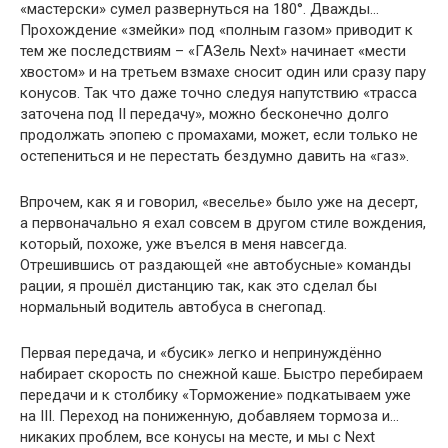
«мастерски» сумел развернуться на 180°. Дважды…
Прохождение «змейки» под «полным газом» приводит к
тем же последствиям – «ГАЗель Next» начинает «мести
хвостом» и на третьем взмахе сносит один или сразу пару
конусов. Так что даже точно следуя напутствию «трасса
заточена под II передачу», можно бесконечно долго
продолжать эпопею с промахами, может, если только не
остепениться и не перестать бездумно давить на «газ».
Впрочем, как я и говорил, «веселье» было уже на десерт,
а первоначально я ехал совсем в другом стиле вождения,
который, похоже, уже въелся в меня навсегда.
Отрешившись от раздающей «не автобусные» команды
рации, я прошёл дистанцию так, как это сделал бы
нормальный водитель автобуса в снегопад.
Первая передача, и «бусик» легко и непринуждённо
набирает скорость по снежной каше. Быстро перебираем
передачи и к столбику «Торможение» подкатываем уже
на III. Переход на пониженную, добавляем тормоза и…
никаких проблем, все конусы на месте, и мы с Next