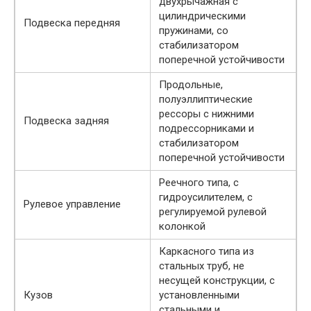
двухрычажная с
цилиндрическими
Подвеска передняя
пружинами, со
стабилизатором
поперечной устойчивости
Продольные,
полуэллиптические
рессоры с нижними
Подвеска задняя
подрессорниками и
стабилизатором
поперечной устойчивости
Реечного типа, с
гидроусилителем, с
Рулевое управление
регулируемой рулевой
колонкой
Каркасного типа из
стальных труб, не
несущей конструкции, с
Кузов
установленными
стальными и