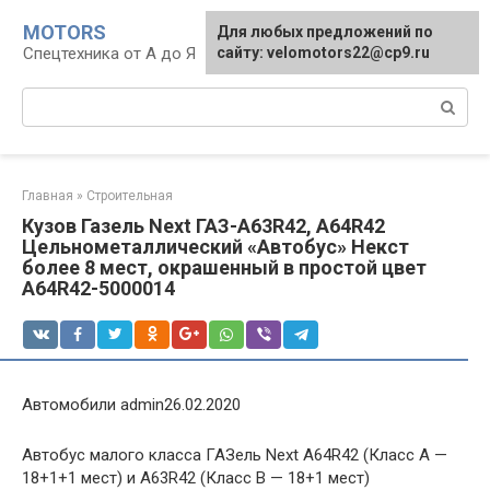
Перейти
MOTORS
Для любых предложений по
к
Спецтехника от А до Я
сайту: velomotors22@cp9.ru
контенту
Поиск:
Главная
»
Строительная
Кузов Газель Next ГАЗ-A63R42, A64R42
Цельнометаллический «Автобус» Некст
более 8 мест, окрашенный в простой цвет
A64R42-5000014
Автомобили admin26.02.2020
Автобус малого класса ГАЗель Next A64R42 (Класс А —
18+1+1 мест) и A63R42 (Класс B — 18+1 мест)