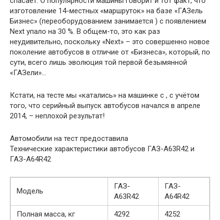
спасает. О популярности машины говорит и тот факт, что
изготовление 14-местных «маршруток» на базе «ГАЗель
Бизнес» (переоборудованием занимается ) с появлением
Next упало на 30 %. В общем-то, это как раз
неудивительно, поскольку «Next» – это совершенно новое
поколение автобусов в отличие от «Бизнеса», который, по
сути, всего лишь эволюция той первой безымянной
«ГАЗели»…
Кстати, на тесте мы «катались» на машинке с , с учётом
того, что серийный выпуск автобусов начался в апреле
2014, – неплохой результат!
Автомобили на тест предоставила
Технические характеристики автобусов ГАЗ-A63R42 и
ГАЗ-A64R42
ГАЗ-
ГАЗ-
Модель
A63R42
A64R42
Полная масса, кг
4292
4252