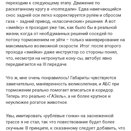
переходим к следующему этапу. Движение по
раскатанному кругу в «полпедали». Едва намечающийся
снос задней оси легко корректируется рулём и сбросом
газа – задний привод, «классические» решения. А вот
«змейку» я проходил уже так, как было бы в реальной
жизни, когда от необдуманных решений соседей по
потоку торможением не уйти – только маневрирование на
максимально возможной скорости. Итог: после второго
прохода «змейки» даже инструктор со стороны понял,
что, несмотря на нетронутые кону-сы, автобус явно
передвигается на III передаче.
Что ж, мне очень понравилось! Габариты чувствуются
замечательно, манёвренность великолепная, и АБС при
торможении реально помогает вписаться в коридор.
Теперь это реально «ГАЗель», а не более крупное и
неуклюжее рогатое животное.
Увы, имитировать «рублёвые гонки» на заснеженной
трассе я не стал, так что повествование будет более
скучным. В принципе, к сказанному следует добавить, что