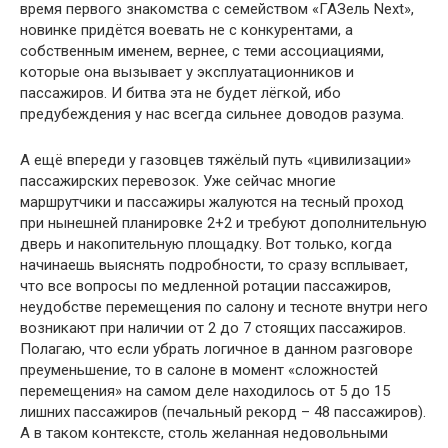
время первого знакомства с семейством «ГАЗель Next»,
новинке придётся воевать не с конкурентами, а
собственным именем, вернее, с теми ассоциациями,
которые она вызывает у эксплуатационников и
пассажиров. И битва эта не будет лёгкой, ибо
предубеждения у нас всегда сильнее доводов разума.
А ещё впереди у газовцев тяжёлый путь «цивилизации»
пассажирских перевозок. Уже сейчас многие
маршрутчики и пассажиры жалуются на тесный проход
при нынешней планировке 2+2 и требуют дополнительную
дверь и накопительную площадку. Вот только, когда
начинаешь выяснять подробности, то сразу всплывает,
что все вопросы по медленной ротации пассажиров,
неудобстве перемещения по салону и тесноте внутри него
возникают при наличии от 2 до 7 стоящих пассажиров.
Полагаю, что если убрать логичное в данном разговоре
преуменьшение, то в салоне в момент «сложностей
перемещения» на самом деле находилось от 5 до 15
лишних пассажиров (печальный рекорд – 48 пассажиров).
А в таком контексте, столь желанная недовольными