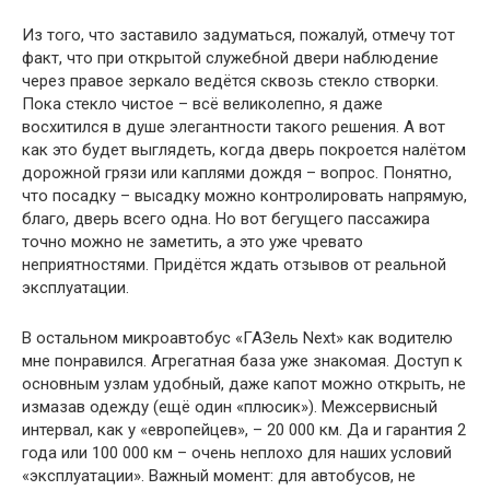
Из того, что заставило задуматься, пожалуй, отмечу тот
факт, что при открытой служебной двери наблюдение
через правое зеркало ведётся сквозь стекло створки.
Пока стекло чистое – всё великолепно, я даже
восхитился в душе элегантности такого решения. А вот
как это будет выглядеть, когда дверь покроется налётом
дорожной грязи или каплями дождя – вопрос. Понятно,
что посадку – высадку можно контролировать напрямую,
благо, дверь всего одна. Но вот бегущего пассажира
точно можно не заметить, а это уже чревато
неприятностями. Придётся ждать отзывов от реальной
эксплуатации.
В остальном микроавтобус «ГАЗель Next» как водителю
мне понравился. Агрегатная база уже знакомая. Доступ к
основным узлам удобный, даже капот можно открыть, не
измазав одежду (ещё один «плюсик»). Межсервисный
интервал, как у «европейцев», – 20 000 км. Да и гарантия 2
года или 100 000 км – очень неплохо для наших условий
«эксплуатации». Важный момент: для автобусов, не