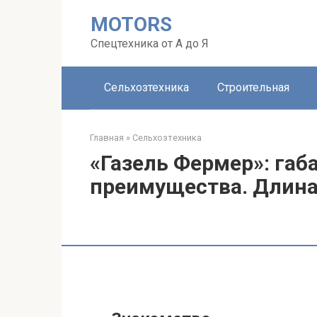
Перейти
MOTORS
к
контенту
Спецтехника от А до Я
Сельхозтехника
Строительная
Главная
»
Сельхозтехника
«Газель Фермер»: га
преимущества. Длина