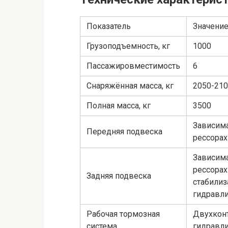
Показатель
Значени
Грузоподъемность, кг
1000
Пассажировместимость
6
Снаряжённая масса, кг
2050-21
Полная масса, кг
3500
Зависима
Передняя подвеска
рессорах
Зависима
рессорах
Задняя подвеска
стабилиз
гидравл
Рабочая тормозная
Двухконт
система
гидравл