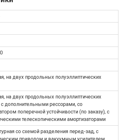
е
00
я, на двух продольных полуэллиптических
я, на двух продольных полуэллиптических
 с дополнительными рессорами, со
атором поперечной устойчивости (по заказу), с
ическими телескопическими амортизаторами
урная со схемой разделения перед-зад, с
ическим приводом и вакуумным усилителем