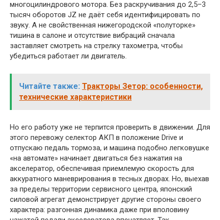
многоцилиндрового мотора. Без раскручивания до 2,5–3
тысяч оборотов JZ не даёт себя идентифицировать по
звуку. А не свойственная нижегородской «полуторке»
тишина в салоне и отсутствие вибраций сначала
заставляет смотреть на стрелку тахометра, чтобы
убедиться работает ли двигатель.
Читайте также:
Тракторы Зетор: особенности,
технические характеристики
Но его работу уже не терпится проверить в движении. Для
этого перевожу селектор АКП в положение Drive и
отпускаю педаль тормоза, и машина подобно легковушке
«на автомате» начинает двигаться без нажатия на
акселератор, обеспечивая приемлемую скорость для
аккуратного маневрирования в тесных дворах. Но, выехав
за пределы территории сервисного центра, японский
силовой агрегат демонстрирует другие стороны своего
характера: разгонная динамика даже при вполовину
нажатой педали акселератора впечатляет. Так