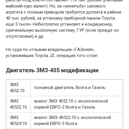
работы «под ключ» составляет 170 тыс. рублей (учитывая
майский курс валют). Но, за «женитьбу» силового
агрегата с полным приводом требуется доплата в районе
40 тыс. рублей, за установку приборной панели Toyota
ещё 5 тысяч. Небесплатно установят и кондиционер,
оригинальную выхлопную систему, ГУР (если прежде он
отсутствовал) и др.
Но судя по отзывам владельцев «ГАЗелей»,
установивших Toyota JZ, операция того стоит.
Двигатель ЗМЗ-405 модификации
ЗМЗ
основной двигатель Волга и Газель
4052.10
ЗМЗ
аналог ЗМЗ 4052.10 с экологической
40522.10
нормой ЕВРО-2 Волга и Газель
ЗМЗ
аналог ЗМЗ-40522.10 с экологической
40524.10
нормой ЕВРО-3 Волга