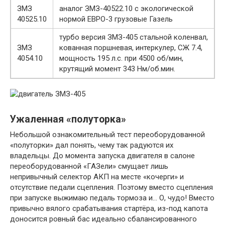
ЗМЗ
аналог ЗМЗ-40522.10 с экологической
40525.10
нормой ЕВРО-3 грузовые Газель
турбо версия ЗМЗ-405 стальной коленвал,
ЗМЗ
кованная поршневая, интеркулер, СЖ 7.4,
4054.10
мощность 195 л.с. при 4500 об/мин,
крутящий момент 343 Нм/об.мин.
Ужаленная «полуторка»
Небольшой ознакомительный тест переоборудованной
«полуторки» дал понять, чему так радуются их
владельцы. До момента запуска двигателя в салоне
переоборудованной «ГАЗели» смущает лишь
непривычный селектор АКП на месте «кочерги» и
отсутствие педали сцепления. Поэтому вместо сцепления
при запуске выжимаю педаль тормоза и… О, чудо! Вместо
привычно вялого срабатывания стартёра, из-под капота
доносится ровный бас идеально сбалансированного