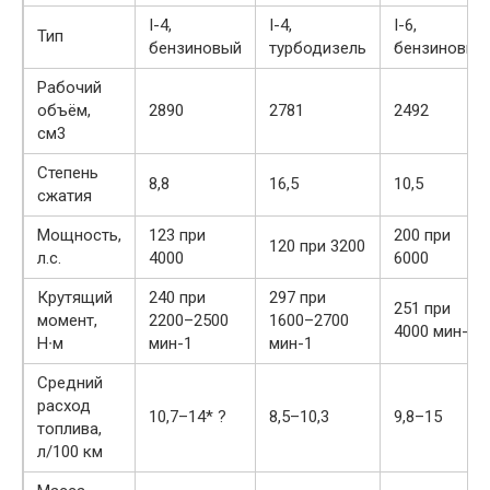
I-4,
I-4,
I-6,
Тип
бензиновый
турбодизель
бензиновый
Рабочий
объём,
2890
2781
2492
cм3
Степень
8,8
16,5
10,5
сжатия
Мощность,
123 при
200 при
120 при 3200
л.с.
4000
6000
Крутящий
240 при
297 при
251 при
момент,
2200–2500
1600–2700
4000 мин-1
Н∙м
мин-1
мин-1
Средний
расход
10,7–14* ?
8,5–10,3
9,8–15
топлива,
л/100 км