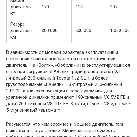
Масса
двигателя,
170
214
207
кг
Ресурс
двигателя,
300 000
500 000
1 000 000
км
В зависимости от модели, характера эксплуатации и
пожеланий клиента подбирается соответствующий
двигатель. На «Волги», «Соболи» и не эксплуатирующиеся
с полной загрузкой «ГАЗели» традиционно ставят 2,5-
литровый 200-сильный Toyota 1JZ GE. На более
грузоподъёмные «ГАЗели» – 3-литровый 230-сильный
2JZ GE, а для эксплуатации с перегрузом или для
ураганной динамики применяют 190-сильный V6 5VZ FE и
даже 260-сильный V8 1UZ FE. Кстати, вкупе с V8 идёт уже
5-ступенчатый «автомат».
Разумеется, что чем сложнее и мощнее двигатель, тем
выше цена его установки. Минимальная стоимость