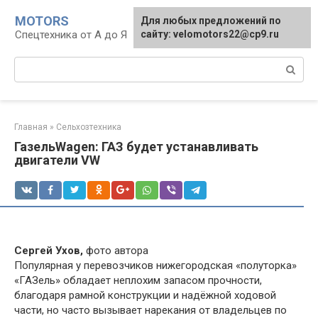
Перейти
MOTORS
Для любых предложений по
к
Спецтехника от А до Я
сайту: velomotors22@cp9.ru
контенту
Поиск:
Главная
»
Сельхозтехника
ГазельWagen: ГАЗ будет устанавливать
двигатели VW
Сергей Ухов,
фото автора
Популярная у перевозчиков нижегородская «полуторка»
«ГАЗель» обладает неплохим запасом прочности,
благодаря рамной конструкции и надёжной ходовой
части, но часто вызывает нарекания от владельцев по