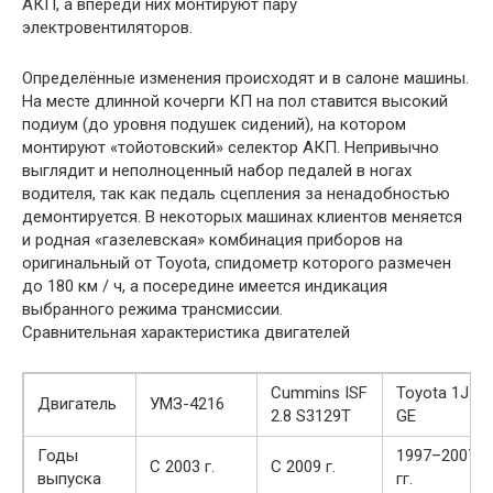
АКП, а впереди них монтируют пару
электровентиляторов.
Определённые изменения происходят и в салоне машины.
На месте длинной кочерги КП на пол ставится высокий
подиум (до уровня подушек сидений), на котором
монтируют «тойотовский» селектор АКП. Непривычно
выглядит и неполноценный набор педалей в ногах
водителя, так как педаль сцепления за ненадобностью
демонтируется. В некоторых машинах клиентов меняется
и родная «газелевская» комбинация приборов на
оригинальный от Toyota, спидометр которого размечен
до 180 км / ч, а посередине имеется индикация
выбранного режима трансмиссии.
Сравнительная характеристика двигателей
Cummins ISF
Toyota 1JZ-
Двигатель
УМЗ-4216
2.8 S3129T
GE
Годы
1997–2007
C 2003 г.
С 2009 г.
выпуска
гг.