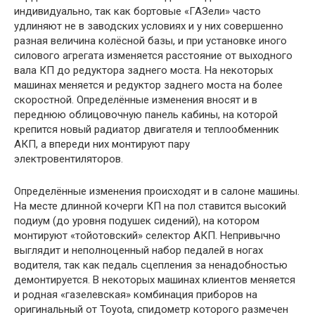
индивидуально, так как бортовые «ГАЗели» часто
удлиняют не в заводских условиях и у них совершенно
разная величина колёсной базы, и при установке иного
силового агрегата изменяется расстояние от выходного
вала КП до редуктора заднего моста. На некоторых
машинах меняется и редуктор заднего моста на более
скоростной. Определённые изменения вносят и в
переднюю облицовочную панель кабины, на которой
крепится новый радиатор двигателя и теплообменник
АКП, а впереди них монтируют пару
электровентиляторов.
Определённые изменения происходят и в салоне машины.
На месте длинной кочерги КП на пол ставится высокий
подиум (до уровня подушек сидений), на котором
монтируют «тойотовский» селектор АКП. Непривычно
выглядит и неполноценный набор педалей в ногах
водителя, так как педаль сцепления за ненадобностью
демонтируется. В некоторых машинах клиентов меняется
и родная «газелевская» комбинация приборов на
оригинальный от Toyota, спидометр которого размечен