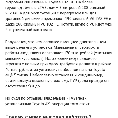
литровый 200-сильный Toyota 1JZ GE. На более
грузоподъёмные «ГАЗели» – 3-литровый 230-сильный
2JZ GE, а для эксплуатации с перегрузом или для
ураганной динамики применяют 190-сильный V6 5VZ FE и
даже 260-сильный V8 1UZ FE. Кстати, вкупе с V8 идёт уже
5-ступенчатый «автомат».
Разумеется, что чем сложнее и мощнее двигатель, тем
выше цена его установки. Минимальная стоимость
работы «под ключ» составляет 170 тыс. рублей (учитывая
майский курс валют). Но, за «женитьбу» силового
агрегата с полным приводом требуется доплата в районе
40 тыс. рублей, за установку приборной панели Toyota
ещё 5 тысяч. Небесплатно установят и кондиционер,
оригинальную выхлопную систему, ГУР (если прежде он
отсутствовал) и др.
Но судя по отзывам владельцев «ГАЗелей»,
установивших Toyota JZ, операция того стоит.
Почему с нами выгодно работать?