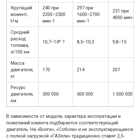
Крутящий
240 при
297 при
251 при
момент,
2200–2500
1600–2700
4000 мин-1
Н∙м
мин-1
мин-1
Средний
расход
10,7–14* ?
8,5–10,3
9,8–15
топлива,
л/100 км
Масса
двигателя,
170
214
207
кг
Ресурс
двигателя,
300 000
500 000
1 000 000
км
В зависимости от модели, характера эксплуатации и
пожеланий клиента подбирается соответствующий
двигатель. На «Волги», «Соболи» и не эксплуатирующиеся
с полной загрузкой «ГАЗели» традиционно ставят 2,5-