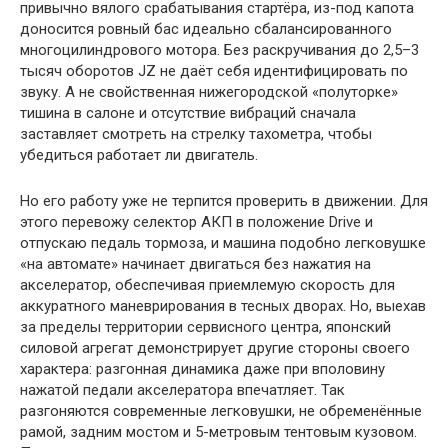
привычно вялого срабатывания стартёра, из-под капота
доносится ровный бас идеально сбалансированного
многоцилиндрового мотора. Без раскручивания до 2,5–3
тысяч оборотов JZ не даёт себя идентифицировать по
звуку. А не свойственная нижегородской «полуторке»
тишина в салоне и отсутствие вибраций сначала
заставляет смотреть на стрелку тахометра, чтобы
убедиться работает ли двигатель.
Но его работу уже не терпится проверить в движении. Для
этого перевожу селектор АКП в положение Drive и
отпускаю педаль тормоза, и машина подобно легковушке
«на автомате» начинает двигаться без нажатия на
акселератор, обеспечивая приемлемую скорость для
аккуратного маневрирования в тесных дворах. Но, выехав
за пределы территории сервисного центра, японский
силовой агрегат демонстрирует другие стороны своего
характера: разгонная динамика даже при вполовину
нажатой педали акселератора впечатляет. Так
разгоняются современные легковушки, не обременённые
рамой, задним мостом и 5-метровым тентовым кузовом.