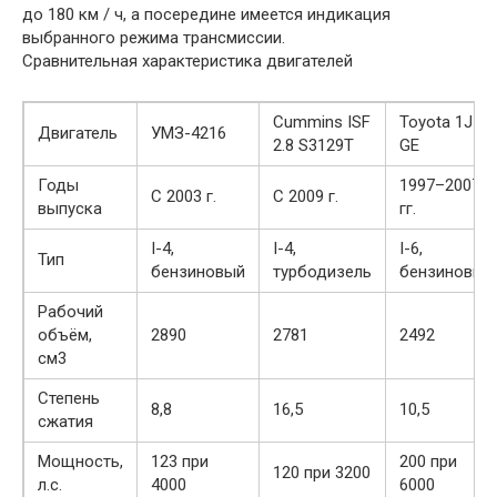
до 180 км / ч, а посередине имеется индикация
выбранного режима трансмиссии.
Сравнительная характеристика двигателей
Cummins ISF
Toyota 1JZ-
Двигатель
УМЗ-4216
2.8 S3129T
GE
Годы
1997–2007
C 2003 г.
С 2009 г.
выпуска
гг.
I-4,
I-4,
I-6,
Тип
бензиновый
турбодизель
бензиновый
Рабочий
объём,
2890
2781
2492
cм3
Степень
8,8
16,5
10,5
сжатия
Мощность,
123 при
200 при
120 при 3200
л.с.
4000
6000