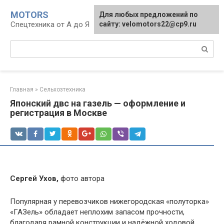
Перейти
MOTORS
Для любых предложений по
к
Спецтехника от А до Я
сайту: velomotors22@cp9.ru
контенту
Поиск:
Главная
»
Сельхозтехника
Японский двс на газель — оформление и
регистрация в Москве
Сергей Ухов,
фото автора
Популярная у перевозчиков нижегородская «полуторка»
«ГАЗель» обладает неплохим запасом прочности,
благодаря рамной конструкции и надёжной ходовой