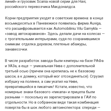
линий» и грузовик Scania новой серии для Havi,
российского перевозчика Макдоналдса.
Корни предприятия уходят в советские времена: в конце
восьмидесятых в Паневежисе появилась фирма Auviga,
что расшифровывается как Automobiliniu Vilu Gamykla —
«завод автокараванов». Здесь делали дачи на колесах —
с трогательными интерьерами, судя по сохранившимся
снимкам: отделка деревом, плетеные абажуры,
занавесочки.
В числе разработок завода были кемперы на базе ­РАФа
и УАЗа, а еще — уникальная Нива с дополнительной
третьей осью (причем она крепилась не к базовому
шасси, а к домику, который мог отсоединяться). Сгрузил
избушку на полянке, а сам укатил на Ниве,
превратившейся в пикапчик! Кстати, известно, что
номерные знаки базового «пикапа» и прицепа были
разными — поскольку их зарегистрировали в ГАИ по
отдельности. Но в собранном виде такая комбинация
повергла бы в шок любого автоинспектора: ­спереди —