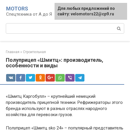
Перейти
MOTORS
Для любых предложений по
к
Спецтехника от А до Я
сайту: velomotors22@cp9.ru
контенту
Поиск:
Главная
»
Строительная
Полуприцеп «Шмитц»: производитель,
особенности и виды
«Шмитц Каргобулл» – крупнейший немецкий
производитель прицепной техники. Рефрижераторы этого
бренда используют в разных отраслях народного
хозяйства для перевозки грузов.
Полуприцеп «Шмитц sko 24» – популярный представитель