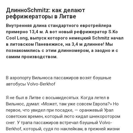
ДлинноSchmitz: как делают
рефрижераторы в Литве
Внутренняя длина стандартного евротрейлера
примерно 13,4 м. А вот новый рефрижератор S.Ko
Cool Long, выпуск которого немецкий Schmitz начал
в литовском Паневежисе, на 3,4 м длиннее! Мы
познакомились с этим длинномером, а заодно и с
самим производством.
В аэропорту Вильнюса пассажиров возят бэушные
автобусы Volvo-Berkhof
Я не был в Литве с восьмидесятых. Когда летел в
Вильнюс, думал: «Может, там уже совсем Европа?» Но
первое, что увидел при посадке, — оранжевый Урал
советских времен, который люто кидал шнекоротором
снег. У трапа пассажиров встречал бэушный Volvo-
Berkhof, который, судя по наклейкам, в прежней жизни