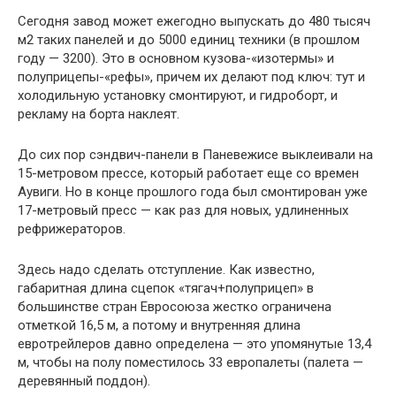
Сегодня завод может ежегодно выпускать до 480 тысяч
м2 таких панелей и до 5000 единиц техники (в прошлом
году — 3200). Это в основном кузова-«изотермы» и
полуприцепы-«рефы», причем их делают под ключ: тут и
холодильную установку смонтируют, и ­гидроборт, и
рекламу на борта наклеят.
До сих пор сэндвич-панели в Паневежисе выклеивали на
15-метровом прессе, который работает еще со времен
Аувиги. Но в конце прошлого года был смонтирован уже
17-метровый пресс — как раз для новых, удлиненных
рефрижераторов.
Здесь надо сделать отступление. Как известно,
габаритная длина сцепок «тягач+полуприцеп» в
большинстве стран Евросоюза жестко ограничена
отметкой 16,5 м, а потому и внутренняя длина
евротрейлеров давно определена — это упомянутые 13,4
м, чтобы на полу поместилось 33 европалеты (палета —
деревянный поддон).