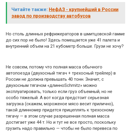
Читайте также:
НефАЗ - крупнейший в России
завод по производству автобусов
Но столь длинных рефрижераторов в шмитцовской гамме
до сих пор не было! Здесь помещается уже 41 палета и
внутренний объем на 21 кубометр больше. Грузи не хочу?
Не совсем, потому что полная масса обычного
автопоезда (двухосный тягач + трехосный трейлер) в
России не должна превышать 40 тонн. Значит, с
двухосным тягачом «длинноSchmitz» можно
эксплуатировать, только если груз объемный, но не
особо тяжелый. А вот когда предстоит серьезная
загрузка (скажем, мороженое мясо весит прилично),
такой длинномер придется прицеплять к трехосному
тягачу — в этом случае разрешенная полная масса
достигает уже 44 т. Но и тут не все просто, поскольку
грузить надо правильно — чтобы не было перевеса по