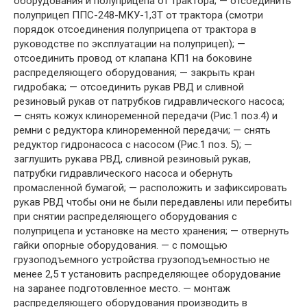
оборудования и полуприцепа от трактора; — отсоединить
полуприцеп ППС-248-МКУ-1,3Т от трактора (смотри
порядок отсоединения полуприцепа от трактора в
руководстве по эксплуатации на полуприцеп); —
отсоединить провод от клапана КП1 на боковине
распределяющего оборудования; — закрыть кран
гидробака; — отсоединить рукав РВД и сливной
резиновый рукав от патрубков гидравлического насоса;
— снять кожух клиноременной передачи (Рис.1 поз.4) и
ремни с редуктора клиноременной передачи; — снять
редуктор гидронасоса с насосом (Рис.1 поз. 5); —
заглушить рукава РВД, сливной резиновый рукав,
патрубки гидравлического насоса и обернуть
промасленной бумагой; — расположить и зафиксировать
рукав РВД чтобы они не были передавлены или перебиты
при снятии распределяющего оборудования с
полуприцепа и установке на место хранения; — отвернуть
гайки опорные оборудования. — с помощью
грузоподъемного устройства грузоподъемностью не
менее 2,5 т установить распределяющее оборудование
на заранее подготовленное место. — монтаж
распределяющего оборудования производить в