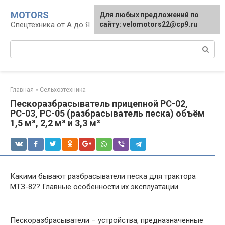
Перейти
MOTORS
Для любых предложений по
к
Спецтехника от А до Я
сайту: velomotors22@cp9.ru
контенту
Поиск:
Главная
»
Сельхозтехника
Пескоразбрасыватель прицепной РС-02,
РС-03, РС-05 (разбрасыватель песка) объём
1,5 м³, 2,2 м³ и 3,3 м³
Какими бывают разбрасыватели песка для трактора
МТЗ-82? Главные особенности их эксплуатации.
Пескоразбрасыватели – устройства, предназначенные