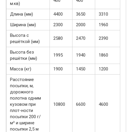
400
400
м.кв)​
Длина (мм)​
4400​
​3650
3310​
​Ширина (мм)
​2300
​2000
1960​
​Высота с
​2580
2470​
​2390
решёткой (мм)
​Высота без
​1995
​1940
​1860
решётки (мм)
​Масса (кг)
​1900
1450​
​1200
Расстояние
посыпки, м,
дорожного
полотна одним
кузовом при
10800​
​6600
​4600
плот-ности
посыпки 200 г/
м² и ширине
посыпки 2,5 м​