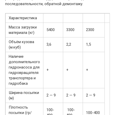
последовательности, обратной демонтажу.
​Характеристика
Масса загрузки
5400​
3300​
2300​
материала (кг)​
​Объём кузова
​3,6
​2,2
​1,5
(м.куб)
Наличие
дополнительного
гидронасоса для
​+
​+
​+
гидровращателя
транспортера и
гидробака​
​Ширина посыпки
​2 — 9
​2 — 9
​2 — 9
(м)
Плотность
​100-
​ ​100-
посыпки (гр/
​100-400 ​