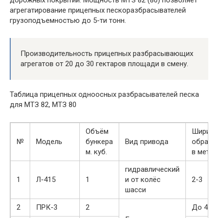
агрегатирование прицепных пескоразбрасывателей
грузоподъемностью до 5-ти тонн.
Производительность прицепных разбрасывающих
агрегатов от 20 до 30 гектаров площади в смену.
Таблица прицепных одноосных разбрасывателей песка
для МТЗ 82, МТЗ 80
Объём
Ширина
№
Модель
бункера
Вид привода
обрабо
м. куб.
в метра
гидравлический
1
Л-415
1
и от колёс
2-3
шасси
2
ПРК-3
2
До 4