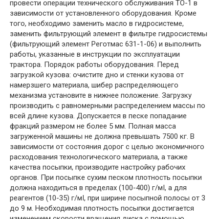
провести операции технического обслуживания ТО-1 в
зависимости от установленного оборудования. Кроме
того, необходимо заменить масло в гидросистеме,
заменить фильтрующий элемент в фильтре гидросистемы
(фильтрующий элемент Реготмас 631-1-06) и выполнить
работы, указанные в инструкции по эксплуатации
трактора. Порядок работы оборудования. Перед
загрузкой кузова: очистите дно и стенки кузова от
намерзшего материала, шибер распределяющего
механизма установите в нижнее положение. Загрузку
производить с равномерными распределением массы по
всей длине кузова. Допускается в песке попадание
фракций размером не более 5 мм. Полная масса
загруженной машины не должна превышать 7500 кг. В
зависимости от состояния дорог с целью экономичного
расходования технологического материала, а также
качества посыпки, производите настройку рабочих
органов. При посыпке сухим песком плотность посыпки
должна находиться в пределах (100-400) г/мІ, а для
реагентов (10-35) г/мІ, при ширине посыпной полосы от 3
до 9 м. Необходимая плотность посыпки достигается
изменением скорости вращения диска с помощью