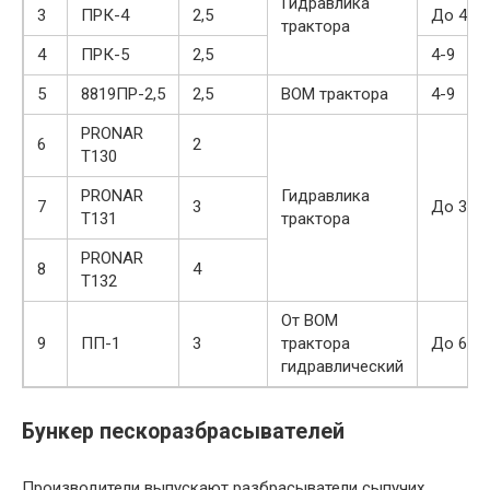
Гидравлика
3
ПРК-4
2,5
До 4
трактора
4
ПРК-5
2,5
4-9
5
8819ПР-2,5
2,5
ВОМ трактора
4-9
PRONAR
6
2
T130
PRONAR
Гидравлика
7
3
До 3
T131
трактора
PRONAR
8
4
T132
От ВОМ
9
ПП-1
3
трактора
До 6
гидравлический
Бункер пескоразбрасывателей
Производители выпускают разбрасыватели сыпучих