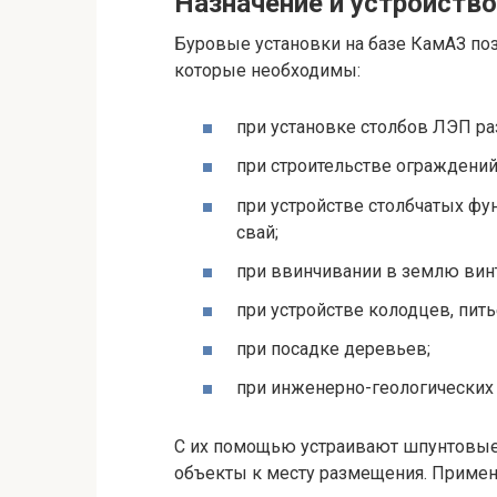
Назначение и устройство
Буровые установки на базе КамАЗ по
которые необходимы:
при установке столбов ЛЭП ра
при строительстве ограждений
при устройстве столбчатых ф
свай;
при ввинчивании в землю вин
при устройстве колодцев, пит
при посадке деревьев;
при инженерно-геологических
С их помощью устраивают шпунтовые
объекты к месту размещения. Примен