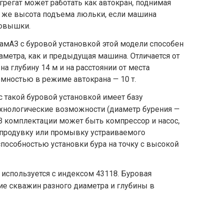
грегат может работать как автокран, поднимая
ая же высота подъема люльки, если машина
товышки.
 КамАЗ с буровой установкой этой модели способен
аметра, как и предыдущая машина. Отличается от
а глубину 14 м и на расстоянии от места
емностью в режиме автокрана — 10 т.
с такой буровой установкой имеет базу
хнологические возможности (диаметр бурения —
. В комплектации может быть компрессор и насос,
продувку или промывку устраиваемого
 способностью установки бура на точку с высокой
 используется с индексом 43118. Буровая
ие скважин разного диаметра и глубины в