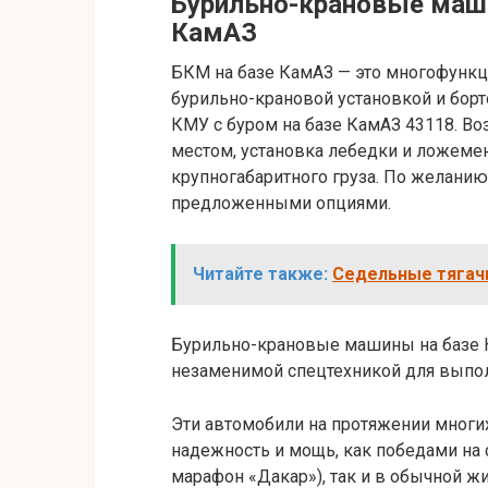
Бурильно-крановые маш
КамАЗ
БКМ на базе КамАЗ — это многофунк
бурильно-крановой установкой и борт
КМУ с буром на базе КамАЗ 43118. В
местом, установка лебедки и ложемен
крупногабаритного груза. По желани
предложенными опциями.
Читайте также:
Седельные тягачи
Бурильно-крановые машины на базе 
незаменимой спецтехникой для выпол
Эти автомобили на протяжении многи
надежность и мощь, как победами на
марафон «Дакар»), так и в обычной ж