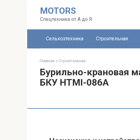
Перейти
MOTORS
к
контенту
Спецтехника от А до Я
Сельхозтехника
Строительная
Главная
»
Строительная
Бурильно-крановая м
БКУ HTMI-086A