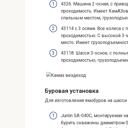
4326. Машина 2-осная, с приво
проходимость. Имеет КамАЗовск
спальным местом, грузоподъем
43114 с 3 осями. Все колеса 
проходимостью. С высокой 3-м
место. Имеет грузоподъемность
43118. Шасси 3-осное, с полн
проходимостью, грузоподъемно
Буровая установка
Для изготовления ямобуров на шасси
Junlin SA-040C, монтируемая н
бурить скважины диаметром 0,3