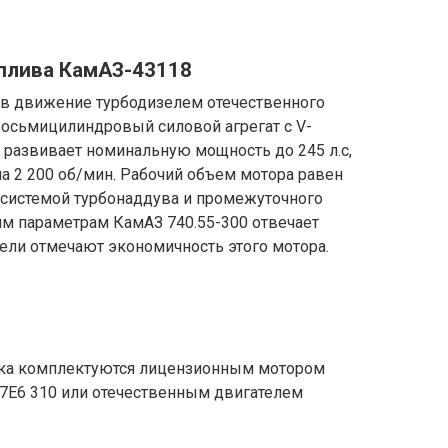
оплива КамАЗ-43118
в движение турбодизелем отечественного
восьмицилиндровый силовой агрегат с V-
развивает номинальную мощность до 245 л.с,
ла 2 200 об/мин. Рабочий объем мотора равен
н системой турбонаддува и промежуточного
им параметрам КамАЗ 740.55-300 отвечает
тели отмечают экономичность этого мотора.
ка комплектуются лицензионным мотором
6.7Е6 310 или отечественным двигателем