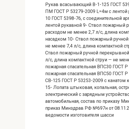
Рукав всасывающий В-1-125 ГОСТ 539
ПМ ГОСТ Р 53279-2009 L=4м с лентой
10 ГОСТ 5398-76, с соединительной а
лентой рукавной 9- Ствол пожарный 
расходом не менее 2,7 л/с, длина ком
насадком 10- Ствол пожарный ручно
не менее 7,4 л/с, длина компактной с
Ствол пожарный ручной перекрывной 
л/с, длина компактной струи — не мен
пожарная спасательная ВПС30 ГОСТ Р 
пожарная спасательная ВПС50 ГОСТ Р 5
СВ-125 ГОСТ Р 53253-2009 с канатом
15- Лопата штыковая, копальная, ост
электрический с зарядным устройств
автомобильная, состав по приказу Ми
приказ Минздрав РФ №697н от 08.11.2
ведомости изготовителя шасси