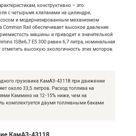
рактеристикам, конструктивно – это
ля с четырьмя клапанами на цилиндре,
сосом и модернизированным механизмом
ма Common Rail обеспечивает высокое давление
приемистость машины и приводит к значительной
ins ISBe6,7 Е5 300 равен 6,7 литра, номинальная
 отметить высокую экологичность этих моторов:
одного грузовика КамАЗ-43118 при движении
яет около 33,5 литров. Расход топлива на
ями Камминз на 12-15% ниже, чем на
иль комплектуется двумя топливными баками
ние КамАЗ-43118