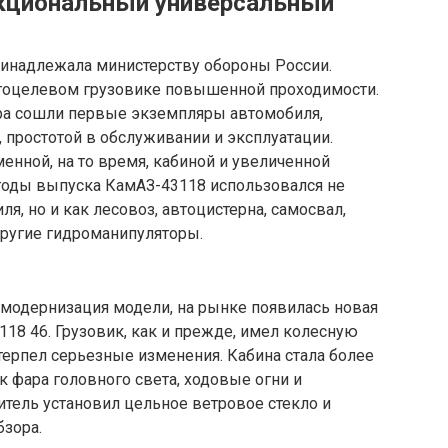
кциональный универсальный
инадлежала министерству обороны России.
оцелевом грузовике повышенной проходимости.
ера сошли первые экземпляры автомобиля,
 простотой в обслуживании и эксплуатации.
енной, на то время, кабиной и увеличенной
годы выпуска КамАЗ-43118 использовался не
я, но и как лесовоз, автоцистерна, самосвал,
другие гидроманипуляторы.
 модернизация модели, на рынке появилась новая
18 46. Грузовик, как и прежде, имел колесную
терпел серьезные изменения. Кабина стала более
к фара головного света, ходовые огни и
итель установил цельное ветровое стекло и
бзора.