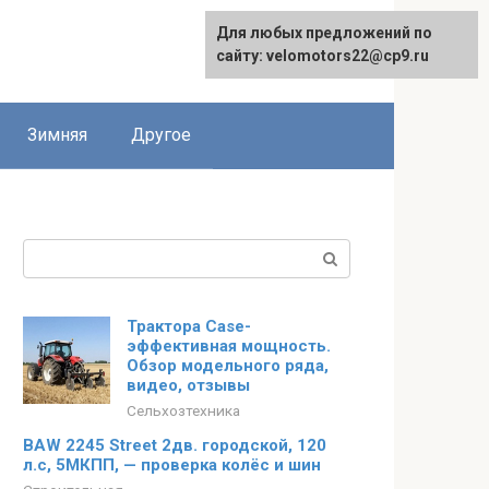
Для любых предложений по
сайту: velomotors22@cp9.ru
Зимняя
Другое
Поиск:
Трактора Case-
эффективная мощность.
Обзор модельного ряда,
видео, отзывы
Сельхозтехника
BAW 2245 Street 2дв. городской, 120
л.с, 5МКПП, — проверка колёс и шин