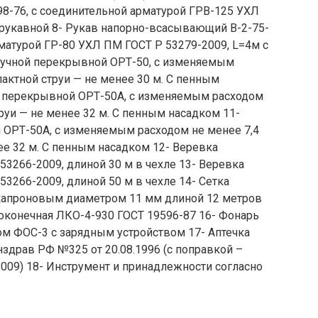
8-76, с соединительной арматурой ГРВ-125 УХЛ
 рукавной 8- Рукав напорно-всасывающий В-2-75-
рматурой ГР-80 УХЛ ПМ ГОСТ Р 53279-2009, L=4м с
ручной перекрывной ОРТ-50, с изменяемым
пактной струи — не менее 30 м. С пенным
й перекрывной ОРТ-50А, с изменяемым расходом
труи — не менее 32 м. С пенным насадком 11-
ОРТ-50А, с изменяемым расходом не менее 7,4
ее 32 м. С пенным насадком 12- Веревка
53266-2009, длиной 30 м в чехле 13- Веревка
3266-2009, длиной 50 м в чехле 14- Сетка
 капроновым диаметром 11 мм длиной 12 метров
роконечная ЛКО-4-930 ГОСТ 19596-87 16- Фонарь
ом ФОС-3 с зарядным устройством 17- Аптечка
нздрав РФ №325 от 20.08.1996 (с поправкой –
009) 18- Инструмент и принадлежности согласно