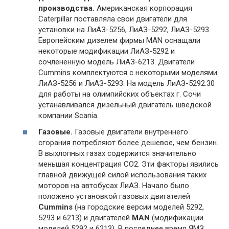
производства.
Американская корпорация
Caterpillar поставляла свои двигатели для
установки на ЛиАЗ-5256, ЛиАЗ-5292, ЛиАЗ-5293.
Европейским дизелем фирмы MAN оснащали
некоторые модификации ЛиАЗ-5292 и
сочлененную модель ЛиАЗ-6213. Двигатели
Cummins комплектуются с некоторыми моделями
ЛиАЗ-5256 и ЛиАЗ-5293. На модель ЛиАЗ-5292.30
для работы на олимпийских объектах г. Сочи
устанавливался дизельный двигатель шведской
компании Scania.
Газовые.
Газовые двигатели внутреннего
сгорания потребляют более дешевое, чем бензин.
В выхлопных газах содержится значительно
меньшая концентрация СО2. Эти факторы явились
главной движущей силой использования таких
моторов на автобусах ЛиАЗ. Начало было
положено установкой газовых двигателей
Cummins
(на городские версии моделей 5292,
5293 и 6213) и двигателей
MAN
(модификации
моделей 5292 и 6213). В последнее время ЯМЗ