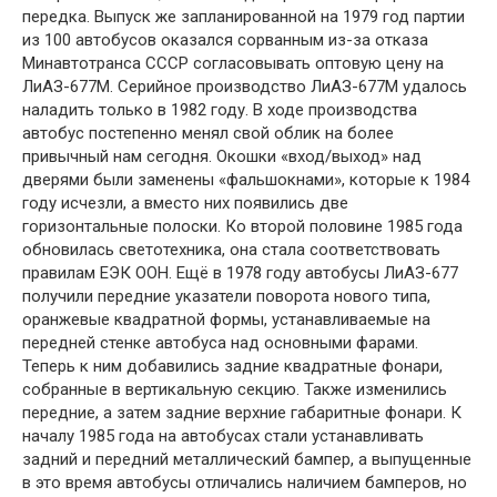
передка. Выпуск же запланированной на 1979 год партии
из 100 автобусов оказался сорванным из-за отказа
Минавтотранса СССР согласовывать оптовую цену на
ЛиАЗ-677М. Серийное производство ЛиАЗ-677М удалось
наладить только в 1982 году. В ходе производства
автобус постепенно менял свой облик на более
привычный нам сегодня. Окошки «вход/выход» над
дверями были заменены «фальшокнами», которые к 1984
году исчезли, а вместо них появились две
горизонтальные полоски. Ко второй половине 1985 года
обновилась светотехника, она стала соответствовать
правилам ЕЭК ООН. Ещё в 1978 году автобусы ЛиАЗ-677
получили передние указатели поворота нового типа,
оранжевые квадратной формы, устанавливаемые на
передней стенке автобуса над основными фарами.
Теперь к ним добавились задние квадратные фонари,
собранные в вертикальную секцию. Также изменились
передние, а затем задние верхние габаритные фонари. К
началу 1985 года на автобусах стали устанавливать
задний и передний металлический бампер, а выпущенные
в это время автобусы отличались наличием бамперов, но