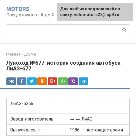
Перейти
MOTORS
Для любых предложений по
к
Спецтехника от А до Я
сайту: velomotors22@cp9.ru
контенту
Поиск:
Главная
»
Другое
Луноход №677: история создания автобуса
ЛиАЗ-677
ЛиАЗ-5256
Завод-изготовитель
→ → ЛиАЗ
Выпускался, гг
1986 — настоящее время