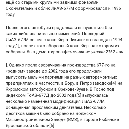
ещё со старыми круглыми задними фонарями.
Окончательный облик ЛиАЗ-677М сформировался к 1986
году.
После этого автобусы продолжали выпускаться без
каких-либо значительных изменений. Последний
ЛиАЗ-677М сошёл с конвейера Ликинского завода в 1994
году[1], после этого сборочный конвейер, на котором их
собирали, был демонтирован[
источник не указан 2162 дня
]. Однако после сворачивания производства 677-го на
«родном» заводе до 2002 года его продолжали
выпускать малыми партиями на разных авторемонтных
предприятиях, в частности, в Бору, в Петрозаводске[4], на
Яхромском автобусном в Орехове-Зуеве. В Тосно под
индексом ТоАЗ-677Д до 2002 года[5] выпускалась
несколько изменённая модификация ЛиАЗ-677М,
оснащённая ярославским двигателем. Несколько
десятков машин было собрано на Волжском
Машиностроительном Заводе (ВМЗ), в городе Рыбинске
Ярославской области[6].