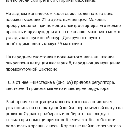
влево (если смотреть со стороны маховика).
На заднем коническом хвостовике коленчатого вала
насажен маховик 21 с зубчатым венцом. Маховик
прокручивается при помощи электростартера. Его можно
вращать и вручную; для этого в канавке маховика можно
укладывать пусковой шнур. Для ручного пуска
необходимо снять кожух 25 маховика.
На переднем хвостовике коленчатого вала на шпонке
закреплена ведущая шестерня 8, передающая вращение
промежуточной шестерне
10, а от нее —шестерне 6 (рис. 69) привода регулятора,
шестерне 4 привода магнето и шестерне редуктора.
Разборная конструкция коленчатого вала позволяет
установить на его шатунной шейке неразъемный шатун на
роликах. Однако разбирать и собирать вал следует
только при помощи приспособления, чтобы соблюсти
соосность коренных шеек. Коренные шейки коленчатого