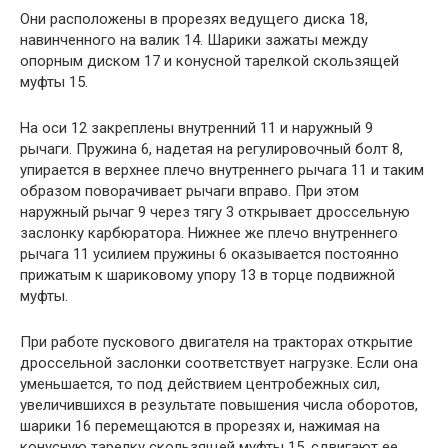
Они расположены в прорезях ведущего диска 18,
навинченного на валик 14. Шарики зажаты между
опорным диском 17 и конусной тарелкой скользящей
муфты 15.
На оси 12 закреплены внутренний 11 и наружный 9
рычаги. Пружина 6, надетая на регулировочный болт 8,
упирается в верхнее плечо внутреннего рычага 11 и таким
образом поворачивает рычаги вправо. При этом
наружный рычаг 9 через тягу 3 открывает дроссельную
заслонку карбюратора. Нижнее же плечо внутреннего
рычага 11 усилием пружины 6 оказывается постоянно
прижатым к шариковому упору 13 в торце подвижной
муфты.
При работе пускового двигателя на тракторах открытие
дроссельной заслонки соответствует нагрузке. Если она
уменьшается, то под действием центробежных сил,
увеличившихся в результате повышения числа оборотов,
шарики 16 перемещаются в прорезях и, нажимая на
конусную тарелку скользящей муфты 15, сдвигают ее