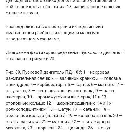
для заднего хвостовика дополнительно установлено
войлочное кольцо (пыльник) 18, защищающее сальник
от пыли и грязи.
Распределительные шестерни и их подшипники
смазываются разбрызгивающимся маслом в
передаточном механизме.
Диаграмма фаз газораспределения пускового двигателя
показана на рисунке 70.
Рис. 68. Пусковой двигатель ПД-10У: 1— искровая
зажигательная свеча; 2 — заливной краник; 3 — головка
цилиндров; 4— карбюратор-» 5 — картер; 6— магнето; 7 —
регулятор; 8 — шестерня коленчатого вала; 9 — палец
шестерни; 10 — промежуточная шестерня; 11 и 13 —
стопорные кольца; 12 — шарикоподшипник; 14 и 16 —
роликоподшипники; 15 — шатун; 17 — сальник; 18—
войлочное кольцо (пыльник); 19 — коленчатый вал; 20 —
втулка сальника; 21 — маховик; 22 — плита картера
маховика; 23 — поршень; 24 — цилиндр; 25 — кожух