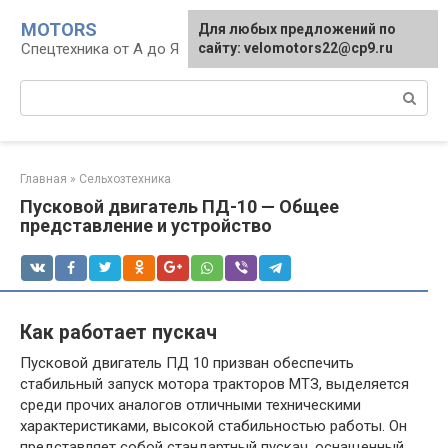
Перейти
MOTORS
Для любых предложений по
к
Спецтехника от А до Я
сайту: velomotors22@cp9.ru
контенту
Поиск:
Главная
»
Сельхозтехника
Пусковой двигатель ПД-10 — Общее
представление и устройство
Как работает пускач
Пусковой двигатель ПД 10 призван обеспечить
стабильный запуск мотора тракторов МТЗ, выделяется
среди прочих аналогов отличными техническими
характеристиками, высокой стабильностью работы. Он
представляет собой стандартный пускач, оснащенный