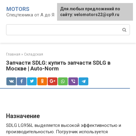
Перейти
MOTORS
Для любых предложений по
к
Спецтехника от А до Я
сайту: velomotors22@cp9.ru
контенту
Поиск:
Главная
»
Складская
Запчасти SDLG: купить запчасти SDLG в
Москве | Auto-Norm
Назначение
SDLG LG956L выделяется высокой эффективностью и
производительностью. Погрузчик используется