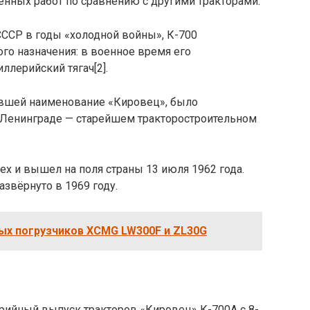
енных работ по сравнению с другими тракторами.
СССР в годы «холодной войны», К-700
го назначения: в военное время его
ллерийский тягач[2].
вшей наименование «Кировец», было
 Ленинграде — старейшем тракторостроительном
х и вышел на поля страны 13 июля 1962 года.
звёрнуто в 1969 году.
ых погрузчиков XCMG LW300F и ZL30G
ерийный выпуск тракторов «Кировец» К-700А с 8-