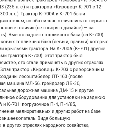
235 л. с.) и тракторов «Кировец» К-701 с 12-
0 л. с.). Трактор К-700А и К-701 были
вигателем, но оба сильно отличались от первого
ренные отличия (не говоря о дизайне) — на
сть). Вместо заднего топливного бака (на К-700)
боковых топливных бака (левый, правый) которые
и крыльями трактора. На К-700А (К-701) другие
ми трактора К-700). Этот трактор был
яйстве, его стали применять в других отраслях
аботан трактор «Кировец» К-703 с реверсивным
 созданы лесоштабелёр ЛТ-163 (после
ная машина МЛ-56, грейдозер ЛБ-30,
сальная дорожная машина ДМ-15 и другие
личное оборудование для установки на заднюю
и К-701: погрузочное П-4, П-4/85,
лнения мелиоративных и других работ на базе
траншеекопатель. Видя большую
 в других отраслях народного хозяйства,