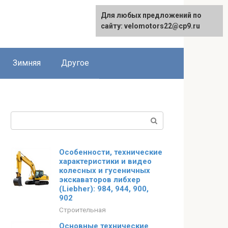
Для любых предложений по
сайту: velomotors22@cp9.ru
Зимняя
Другое
Поиск:
Особенности, технические
характеристики и видео
колесных и гусеничных
экскаваторов либхер
(Liebher): 984, 944, 900,
902
Строительная
Основные технические