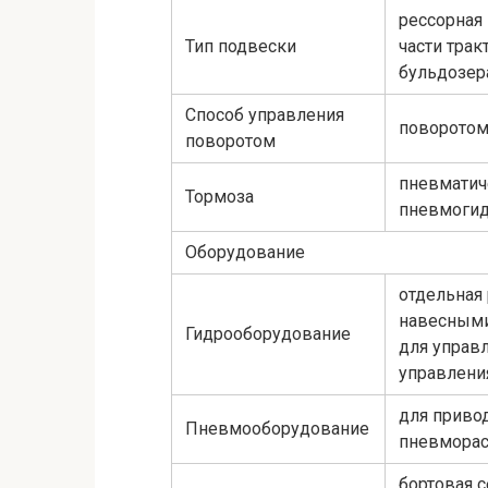
рессорная 
Тип подвески
части трак
бульдозер
Способ управления
поворотом
поворотом
пневматич
Тормоза
пневмогид
Оборудование
отдельная 
навесными
Гидрооборудование
для управл
управлени
для приво
Пневмооборудование
пневморас
бортовая с