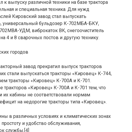
л к выпуску различной техники на базе трактора
льная и специальная техника. Для нужд
аслей Кировский завод стал выпускать
, универсальный бульдозер К-702МБА-БКУ,
02МВА-УДМ, виброкаток ВК, снегоочиститель
а 4 и 8 сварочных постов и другую технику.
ских городов
ракторный завод прекратил выпуск тракторов
них стали выпускаться тракторы «Кировец» К-744,
чем тракторы «Кировец» К-700А и К-701.
е тракторов «Кировец» К-700А и К-701 тем, что
и их кабины не соответствовали нормам
дефицит на недорогие тракторы типа «Кировец».
ны в различных условиях и климатических зонах
простоту и удобство обслуживания,
к службы.[4]