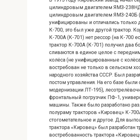
цилиндровым двигателем ЯМЗ-238НД3 (
цилиндровым двигателем ЯМЗ-240Б (30
унифицированы и отличались только д
К-700, это был уже другой трактор. Ко
К-700А (К-701) нет рессор (на К-700 е
трактор К-700А (К-701) получил два 
сливаются в единое целое с передним
колёса (не унифицированные с колёса
востребован не только в сельском хоз
народного хозяйства СССР. Был разр
постом управления. На его базе были
модернизации ЛТ-195), лесотрелёвоч
фронтальный погрузчик ПФ-1, универ
машины. Также было разработано раз
полураму тракторов «Кировец» К-700А 
стогометательное и другое. Для выпо
трактора «Кировец» был разработан 
востребованность трактора «Кировец»