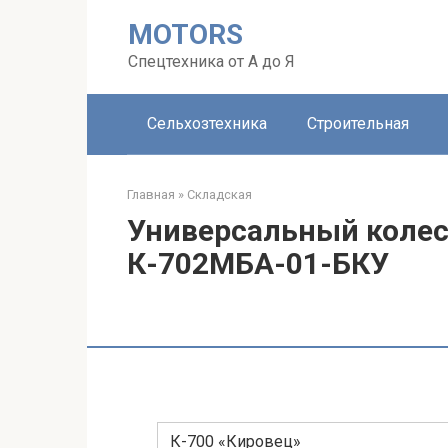
Перейти
MOTORS
к
контенту
Спецтехника от А до Я
Сельхозтехника
Строительная
Главная
»
Складская
Универсальный колес
К-702МБА-01-БКУ
К-700 «Кировец»