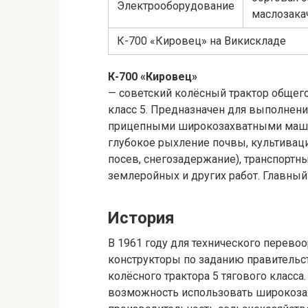
Электрооборудование
маслозака
К-700 «Кировец» на Викискладе
К-700 «Кировец»
— советский колёсный трактор общег
класс 5. Предназначен для выполнени
прицепными широкозахватными маши
глубокое рыхление почвы, культиваци
посев, снегозадержание), транспортн
землеройных и других работ. Главный
История
В 1961 году для технического перево
конструкторы по заданию правительст
колёсного трактора 5 тягового класса.
возможность использовать широкозахв