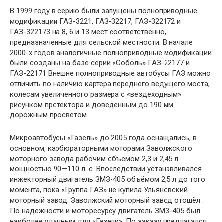
В 1999 году в серию были запущены полноприводные
модификации ГАЗ-3221, ГАЗ-32217, ГАЗ-322172 и
ГАЗ-322173 на 8, 6 и 13 мест соответственно,
предназначенные для сельской местности. В начале
2000-х годов аналогичные полноприводные модификации
были созданы на базе серии «Соболь» ГАЗ-22177 и
ГАЗ-22171 Внешне полноприводные автобусы ГАЗ можно
отличить по наличию картера переднего ведущего моста,
колесам увеличенного размера с «вездеходным»
рисунком протектора и доведённым до 190 мм
дорожным просветом.
Микроавтобусы «Газель» до 2005 года оснащались, в
основном, карбюраторными моторами Заволжского
моторного завода рабочим объемом 2,3 и 2,45 л
мощностью 90—110 л. с. Впоследствии устанавливался
инжекторный двигатель ЗМЗ-405 объёмом 2,5 л до того
момента, пока «Группа ГАЗ» не купила Ульяновский
моторный завод. Заволжский моторный завод отошёл .
По надёжности и моторесурсу двигатель ЗМЗ-405 был
наиболее удачным для «Газели». По заказу предлагался