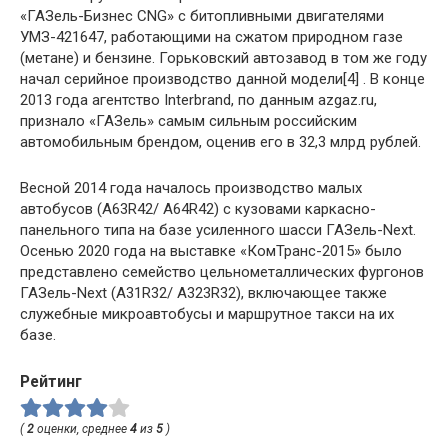
«ГАЗель-Бизнес CNG» с битопливными двигателями
УМЗ-421647, работающими на сжатом природном газе
(метане) и бензине. Горьковский автозавод в том же году
начал серийное производство данной модели[4] . В конце
2013 года агентство Interbrand, по данным azgaz.ru,
признало «ГАЗель» самым сильным российским
автомобильным брендом, оценив его в 32,3 млрд рублей.
Весной 2014 года началось производство малых
автобусов (A63R42/ A64R42) с кузовами каркасно-
панельного типа на базе усиленного шасси ГАЗель-Next.
Осенью 2020 года на выставке «КомТранс-2015» было
представлено семейство цельнометаллических фургонов
ГАЗель-Next (A31R32/ A323R32), включающее также
служебные микроавтобусы и маршрутное такси на их
базе.
Рейтинг
(
2
оценки, среднее
4
из
5
)