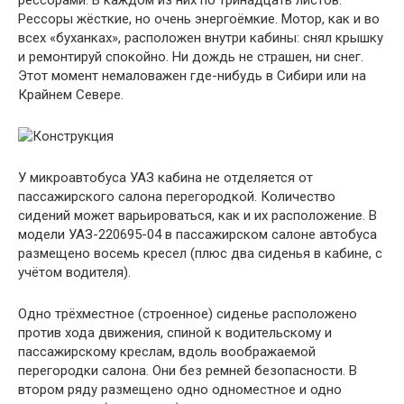
рессорами. В каждом из них по тринадцать листов.
Рессоры жёсткие, но очень энергоёмкие. Мотор, как и во
всех «буханках», расположен внутри кабины: снял крышку
и ремонтируй спокойно. Ни дождь не страшен, ни снег.
Этот момент немаловажен где-нибудь в Сибири или на
Крайнем Севере.
У микроавтобуса УАЗ кабина не отделяется от
пассажирского салона перегородкой. Количество
сидений может варьироваться, как и их расположение. В
модели УАЗ-220695-04 в пассажирском салоне автобуса
размещено восемь кресел (плюс два сиденья в кабине, с
учётом водителя).
Одно трёхместное (строенное) сиденье расположено
против хода движения, спиной к водительскому и
пассажирскому креслам, вдоль воображаемой
перегородки салона. Они без ремней безопасности. В
втором ряду размещено одно одноместное и одно