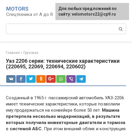
Перейти
MOTORS
Для любых предложений по
к
Спецтехника от А до Я
сайту: velomotors22@cp9.ru
контенту
Поиск:
Главная
»
Грузовая
Уаз 2206 серии: технические характеристики
(220695, 22069, 220694, 220602)
Созданный в 1965 г. пассажирский автомобиль УАЗ-2206
имеет технические характеристики, которые позволили
ему продержаться на конвейере более 50 лет.
Машина
претерпела несколько модернизаций, в результате
которых получила инжекторные двигатели и тормоза
с системой АБС.
При этом внешний облик и конструкция