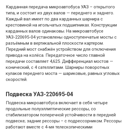
Карданная передача микроавтобуса УАЗ – открытого
типа, и состоит из двух валов — переднего и заднего.
Каждый вал имеет по два карданных шарнира с
крестовиной на игольчатых подшипниках. Конструкции
карданных валов одинаковы. На микроавтобусе
УАЗ-220695-04 установлены одноступенчатые мосты с
разъёмным в вертикальной плоскости картером.
Передний мост снабжён устройством для отключения
привода на колёса. Передаточное число главной
передачи составляет 4,625. Дифференциал мостов —
конический, с 4 сателлитами. Шарниры поворотных
кулаков переднего моста — шариковые, равных угловых
скоростей.
Подвеска УАЗ-220695-04
Подвеска микроавтобуса включает в себя четыре
продольные полуэллиптические рессоры, со
стабилизатором поперечной устойчивости в передней
подвеске; задние рессоры – с подрессорником. Рессоры
работают вместе с 4-мя телескопическими