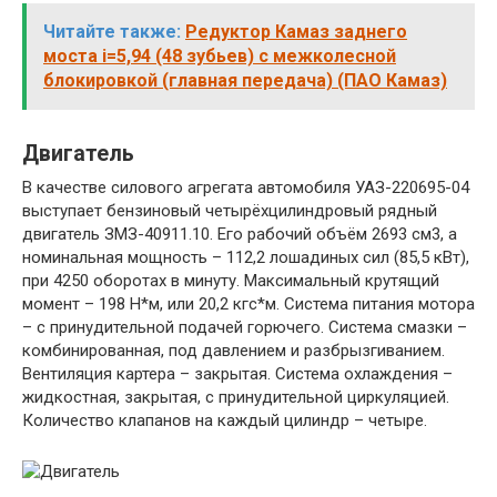
Читайте также:
Редуктор Камаз заднего
моста i=5,94 (48 зубьев) с межколесной
блокировкой (главная передача) (ПАО Камаз)
Двигатель
В качестве силового агрегата автомобиля УАЗ-220695-04
выступает бензиновый четырёхцилиндровый рядный
двигатель ЗМЗ-40911.10. Его рабочий объём 2693 см3, а
номинальная мощность – 112,2 лошадиных сил (85,5 кВт),
при 4250 оборотах в минуту. Максимальный крутящий
момент – 198 Н*м, или 20,2 кгс*м. Система питания мотора
– с принудительной подачей горючего. Система смазки –
комбинированная, под давлением и разбрызгиванием.
Вентиляция картера – закрытая. Система охлаждения –
жидкостная, закрытая, с принудительной циркуляцией.
Количество клапанов на каждый цилиндр – четыре.