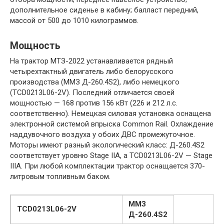
дополнительное сиденье в кабину; балласт передний,
массой от 500 до 1010 килограммов.
Мощность
На трактор МТЗ-2022 устанавливается рядный
четырехтактный двигатель либо белорусского
производства (ММЗ Д-260.4S2), либо немецкого
(TCD0213L06-2V). Последний отличается своей
мощностью — 168 против 156 кВт (226 и 212 л.с.
соответственно). Немецкая силовая установка оснащена
электронной системой впрыска Common Rail. Охлаждение
наддувочного воздуха у обоих ДВС промежуточное.
Моторы имеют разный экологический класс: Д-260.4S2
соответствует уровню Stage IIA, а TCD0213L06-2V — Stage
IIIA. При любой комплектации трактор оснащается 370-
литровым топливным баком.
ММЗ
TCD0213L06-2V
Д-260.4S2