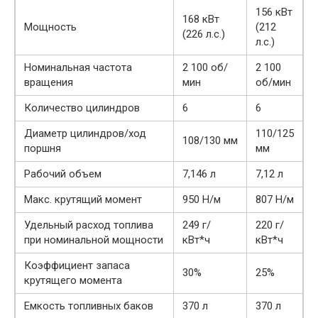
156 кВт
168 кВт
Мощность
(212
(226 л.с.)
л.с.)
Номинальная частота
2 100 об/
2 100
вращения
мин
об/мин
Количество цилиндров
6
6
Диаметр цилиндров/ход
110/125
108/130 мм
поршня
мм
Рабочий объем
7,146 л
7,12 л
Макс. крутящий момент
950 Н/м
807 Н/м
Удельный расход топлива
249 г/
220 г/
при номинальной мощности
кВт*ч
кВт*ч
Коэффициент запаса
30%
25%
крутящего момента
Емкость топливных баков
370 л
370 л