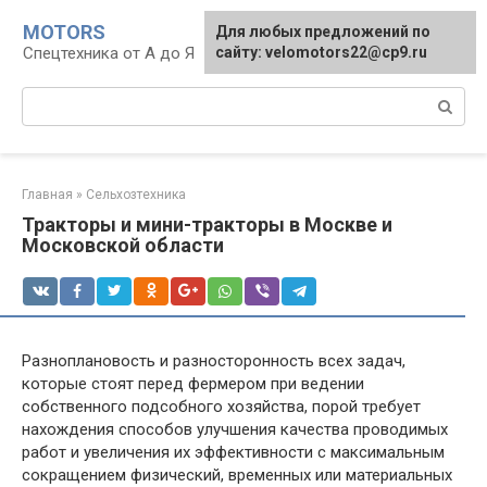
Перейти
MOTORS
Для любых предложений по
к
Спецтехника от А до Я
сайту: velomotors22@cp9.ru
контенту
Поиск:
Главная
»
Сельхозтехника
Тракторы и мини-тракторы в Москве и
Московской области
Разноплановость и разносторонность всех задач,
которые стоят перед фермером при ведении
собственного подсобного хозяйства, порой требует
нахождения способов улучшения качества проводимых
работ и увеличения их эффективности с максимальным
сокращением физический, временных или материальных