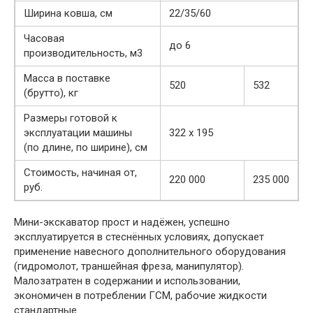
Ширина ковша, см
22/35/60
Часовая
до 6
производительность, м3
Масса в поставке
520
532
(брутто), кг
Размеры готовой к
эксплуатации машины
322 х 195
(по длине, по ширине), см
Стоимость, начиная от,
220 000
235 000
руб.
Мини-экскаватор прост и надёжен, успешно
эксплуатируется в стеснённых условиях, допускает
применение навесного дополнительного оборудования
(гидромолот, траншейная фреза, манипулятор).
Малозатратен в содержании и использовании,
экономичен в потреблении ГСМ, рабочие жидкости
стандартные.