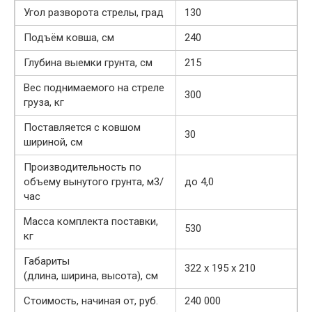
Угол разворота стрелы, град
130
Подъём ковша, см
240
Глубина выемки грунта, см
215
Вес поднимаемого на стреле
300
груза, кг
Поставляется с ковшом
30
шириной, см
Производительность по
объему вынутого грунта, м3/
до 4,0
час
Масса комплекта поставки,
530
кг
Габариты
322 х 195 х 210
(длина, ширина, высота), см
Стоимость, начиная от, руб.
240 000