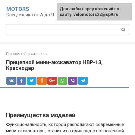
Перейти
MOTORS
Для любых предложений по
к
Спецтехника от А до Я
сайту: velomotors22@cp9.ru
контенту
Поиск:
Главная
»
Строительная
Прицепной мини-экскаватор HBP-13,
Краснодар
Преимущества моделей
Функциональность, которой располагают современные
мини-экскаваторы, ставит их в один ряд с полноценной