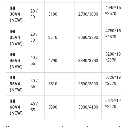
4445*1550
IHI
20 /
*2570
30V4
3190
2700/3000
30
(NEW)
4750*1550(
IHI
20 /
*2570
35V4
3610
3080/3380
30
(NEW)
5280*1990
IHI
40 /
*2670
45V4
4790
3340/3740
55
(NEW)
5326*1990
IHI
40 /
*2670
55V4
5510
3590/3890
55
(NEW)
5475*1990
IHI
40 /
*2670
60V4
5990
3800/4100
55
(NEW)