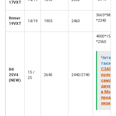
17VXT
3665*980(1
Ihimer
*2340
14/19
1905
2460
19VXT
4000*1550
*2560
Читайт
также:
СЗАП-9
IHI
15 /
полупр
25V4
2640
2440/2740
25
(NEW)
самосв
двухос
в Моск
продаж
лизинг