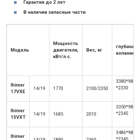
Гарантия до 2 лет
В наличии запасные части
Мощность
глубина
Модель
двигателя,
Вес, кг
копания, 
кВт/л.с.
3380*980(1
Ihimer
*2330
14/19
1770
2100/2350
17VXE
3350*980
Ihimer
*2345
14/19
1685
2010
15VXT
3486*980
Ihimer
*2345
14/19
1890
2360