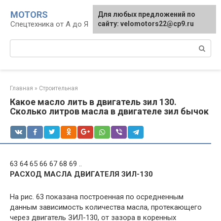
Перейти
MOTORS
Для любых предложений по
к
Спецтехника от А до Я
сайту: velomotors22@cp9.ru
контенту
Поиск:
Главная
»
Строительная
Какое масло лить в двигатель зил 130.
Сколько литров масла в двигателе зил бычок
63 64 65 66 67 68 69 ..
РАСХОД МАСЛА ДВИГАТЕЛЯ ЗИЛ-130
На рис. 63 показана построенная по осредненным
данным зависимость количества масла, протекающего
через двигатель ЗИЛ-130, от зазора в коренных