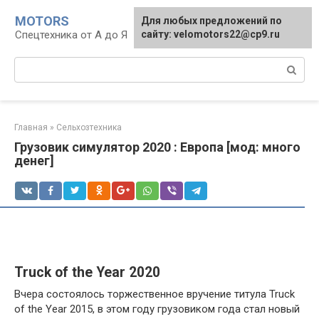
Перейти
MOTORS
Для любых предложений по
к
Спецтехника от А до Я
сайту: velomotors22@cp9.ru
контенту
Поиск:
Главная
»
Сельхозтехника
Грузовик симулятор 2020 : Европа [мод: много
денег]
Truck of the Year 2020
Вчера состоялось торжественное вручение титула Truck
of the Year 2015, в этом году грузовиком года стал новый