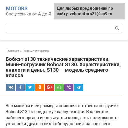
Перейти
MOTORS
Для любых предложений по
к
Спецтехника от А до Я
сайту: velomotors22@cp9.ru
контенту
Поиск:
Главная
»
Сельхозтехника
Бобкэт s130 технические характеристики.
Мини-погрузчик Bobcat S130. Характеристики,
аналоги и цены. S130 — модель среднего
класса
Вес машины и ее размеры позволяют отнести погрузчик
Bobcat S130 к среднему классу техники. В качестве
рабочего органа используется ковш, есть возможность
установки другого вида оборудования, за счет чего