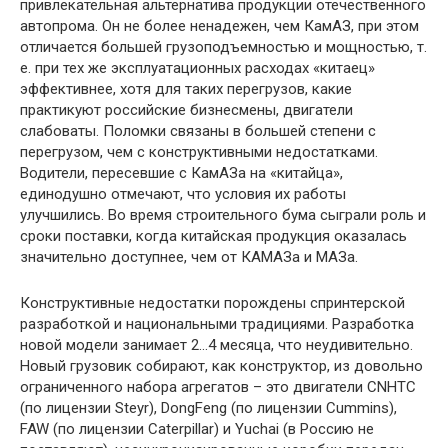
привлекательная альтернатива продукции отечественного
автопрома. Он не более ненадежен, чем КамАЗ, при этом
отличается большей грузоподъемностью и мощностью, т.
е. при тех же эксплуатационных расходах «китаец»
эффективнее, хотя для таких перегрузов, какие
практикуют российские бизнесмены, двигатели
слабоваты. Поломки связаны в большей степени с
перегрузом, чем с конструктивными недостатками.
Водители, пересевшие с КамАЗа на «китайца»,
единодушно отмечают, что условия их работы
улучшились. Во время строительного бума сыграли роль и
сроки поставки, когда китайская продукция оказалась
значительно доступнее, чем от КАМАЗа и МАЗа.
Конструктивные недостатки порождены спринтерской
разработкой и национальными традициями. Разработка
новой модели занимает 2…4 месяца, что неудивительно.
Новый грузовик собирают, как конструктор, из довольно
ограниченного набора агрегатов – это двигатели CNHTC
(по лицензии Steyr), DongFeng (по лицензии Cummins),
FAW (по лицензии Caterpillar) и Yuchai (в Россию не