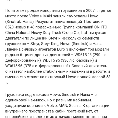
По итогам продаж импортных грузовиков в 2007 г. третье
место после Volvo и MAN заняли самосвалы Howo
(Sinotruk, Hania). Результат впечатляющий. Поставили
6523 новых и 40 подержанных. Группа компаний CNHTC
China National Heavy Duty Truck Group Co., Ltd. выпускает
двигатели по лицензии Steyr и несколько семейств
грузовиков – Steyr, Steyr King, Howo (Sinotruk) и Hania.
Линейка силовых агрегатов Euro 3 включает три модели
рядных 6-цилиндровых двигателей – WD615.93 (290 л.с.
дефорсированный), WD615.95 (336 л.с. базовый) и
WD615.96 (375 л.с. форсированный). Базовый двигатель
считается наиболее стабильным и надежным в работе, и
именно его ставят на пятиосный Howo полной массой 53
т.
Грузовики под марками Howo, Sinotruk и Hania – с
одинаковой начинкой, но с разными кабинами,
уходящими корнями к Volvo, MAN, Scania. К организации
внутреннего пространства кабин претензий нет, от
европейских «предков» их отличают менее тщательная