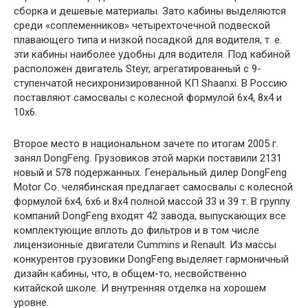
сборка и дешевые материалы. Зато кабины выделяются
среди «соплеменников» четырехточечной подвеской
плавающего типа и низкой посадкой для водителя, т. е.
эти кабины наиболее удобны для водителя. Под кабиной
расположен двигатель Steyr, агрегатированный с 9-
ступенчатой несихронизированной КП Shaanxi. В Россию
поставляют самосвалы с колесной формулой 6х4, 8х4 и
10х6.
Второе место в национальном зачете по итогам 2005 г.
занял DongFeng. Грузовиков этой марки поставили 2131
новый и 578 подержанных. Генеральный дилер DongFeng
Motor Co. челябинская предлагает самосвалы с колеcной
формулой 6х4, 6х6 и 8х4 полной массой 33 и 39 т. В группу
компаний DongFeng входят 42 завода, выпускающих все
комплектующие вплоть до фильтров и в том числе
лицензионные двигатели Cummins и Renault. Из массы
конкурентов грузовики DongFeng выделяет гармоничный
дизайн кабины, что, в общем-то, несвойственно
китайской школе. И внутренняя отделка на хорошем
уровне.