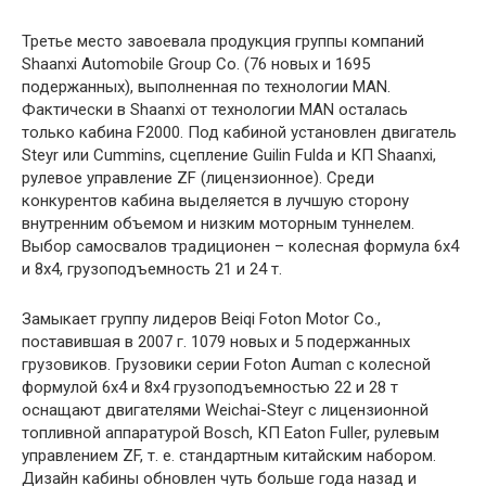
Третье место завоевала продукция группы компаний
Shaanxi Automobile Group Co. (76 новых и 1695
подержанных), выполненная по технологии MAN.
Фактически в Shaanxi от технологии MAN осталась
только кабина F2000. Под кабиной установлен двигатель
Steyr или Cummins, сцепление Guilin Fulda и КП Shaanxi,
рулевое управление ZF (лицензионное). Среди
конкурентов кабина выделяется в лучшую сторону
внутренним объемом и низким моторным туннелем.
Выбор самосвалов традиционен – колесная формула 6х4
и 8х4, грузоподъемность 21 и 24 т.
Замыкает группу лидеров Beiqi Foton Motor Co.,
поставившая в 2007 г. 1079 новых и 5 подержанных
грузовиков. Грузовики серии Foton Auman с колесной
формулой 6х4 и 8х4 грузоподъемностью 22 и 28 т
оснащают двигателями Weichai-Steyr с лицензионной
топливной аппаратурой Bosch, КП Eaton Fuller, рулевым
управлением ZF, т. е. стандартным китайским набором.
Дизайн кабины обновлен чуть больше года назад и