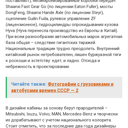
поставляют), несинхронизированные коробки передач
Shaanxi Fast Gear Go (по лицензии Eaton Fuller), мосты
DongFeng, Shaanxi Hande Axle (по лицензии Steyr),
сцепление Guilin Fuda, рулевое управление ZF
(лицензионное), гидроцилиндры опрокидывания кузова
Hyva (Hyva перенесла производство из Европы в Китай).
При всем разнообразии автомобильных марок агрегатная
база общая – следствие гигантских тиражей.
Национальные традиции трудно преодолеть. Внутренний
китайский рынок нетребователен, лишен буржуазной тяги
к роскоши и эстетству: едет, и ладно. Отсюда и
небрежность в проектировании.
Читайте также:
Фотографии с грузовиками и
автобусами времен СССР — 2
В дизайне кабины за основу берут прародителей –
Mitsubishi, Isuzu, Volvo, MAN, Mercedes-Benz и творчески
их дорабатывают с учетом национального колорита.
Стоит отметить, что за последние два года дизайнеры