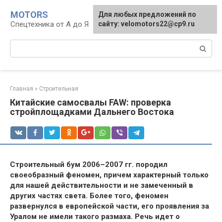
Перейти
MOTORS
Для любых предложений по
к
Спецтехника от А до Я
сайту: velomotors22@cp9.ru
контенту
Поиск:
Главная
»
Строительная
Китайские самосвалы FAW: проверка
стройплощадками Дальнего Востока
Строительный бум 2006–2007 гг. породил
своеобразный феномен, причем характерный только
для нашей действительности и не замеченный в
других частях света. Более того, феномен
развернулся в европейской части, его проявления за
Уралом не имели такого размаха. Речь идет о