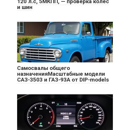
120 л.с, 5МКПП, — проверка колёс
и шин
Самосвалы общего
назначенияМасштабные модели
САЗ-3503 и ГАЗ-93А от DIP-models