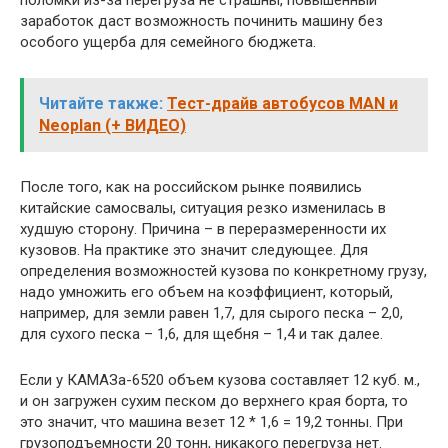
поломки из-за перегруза не страшны, повышенный
заработок даст возможность починить машину без
особого ущерба для семейного бюджета.
Читайте также:
Тест-драйв автобусов MAN и
Neoplan (+ ВИДЕО)
После того, как на российском рынке появились
китайские самосвалы, ситуация резко изменилась в
худшую сторону. Причина – в переразмеренности их
кузовов. На практике это значит следующее. Для
определения возможностей кузова по конкретному грузу,
надо умножить его объем на коэффициент, который,
например, для земли равен 1,7, для сырого песка – 2,0,
для сухого песка – 1,6, для щебня – 1,4 и так далее.
Если у КАМАЗа-6520 объем кузова составляет 12 куб. м.,
и он загружен сухим песком до верхнего края борта, то
это значит, что машина везет 12 * 1,6 = 19,2 тонны. При
грузоподъемности 20 тонн, никакого перегруза нет.