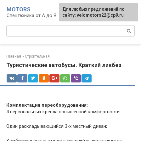
Перейти
MOTORS
Для любых предложений по
к
Спецтехника от А до Я
сайту: velomotors22@cp9.ru
контенту
Поиск:
Главная
»
Строительная
Туристические автобусы. Краткий ликбез
Комплектация переоборудования:
4 персональных кресла повышенной комфортности
Один раскладывающийся 3-х местный диван;
Комбинированная отделка сидений и дивана – кожа