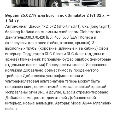
Версия 25.02.19 для Euro Truck Simulator 2 (v1.32.x, —
1.34.x):
Автономная Шасси 4×2, 6×2 (short midlift), 6×2 (long taglift),
6×4 long Кабина со съемным спойлером Globetrotter
Двигатель:330,370,420 [E5], 460, 500 [EEV] Колёса и
аксессуары для колес (гайки, колпак, крышка). 3
выхлопных трубы (короткие, длинные и за кабину) Свой
интерьер Поддержка DLC Cabin и DLC Флаг (аддоны в
архиве) Изменения: Исправлен буфер ошибок (некоторые
отдельные вложения) Рапределены колёса Исправлено
коллизия добавлено совместимость продвинутого
трейлера Добавленна ультрафиолетовая и
ультрафиолетовая альтернатива теперь может быть
покрашен скин, совместимой с металлической краской.
Исправлены огни DRL и другие. Шасси отремонтировано.
Добавлена мощность двигателей Добавлен свой
интерьер, новые анимации. Авторы: Model AU44. Mjtemdark
edition.