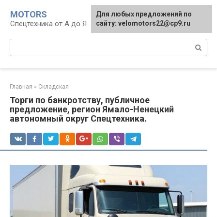
Перейти
MOTORS
Для любых предложений по
к
Спецтехника от А до Я
сайту: velomotors22@cp9.ru
контенту
Поиск:
Главная
»
Складская
Торги по банкротству, публичное
предложение, регион Ямало-Ненецкий
автономный округ Спецтехника.