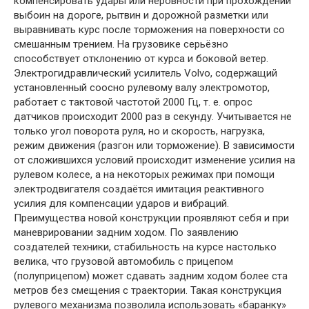
компенсировать удары или неровности при прохождении
выбоин на дороге, рытвин и дорожной разметки или
выравнивать курс после торможения на поверхности со
смешанным трением. На грузовике серьёзно
способствует отклонению от курса и боковой ветер.
Электрогидравлический усилитель Volvo, содержащий
установленный соосно рулевому валу электромотор,
работает с тактовой частотой 2000 Гц, т. е. опрос
датчиков происходит 2000 раз в секунду. Учитывается не
только угол поворота руля, но и скорость, нагрузка,
режим движения (разгон или торможение). В зависимости
от сложившихся условий происходит изменение усилия на
рулевом колесе, а на некоторых режимах при помощи
электродвигателя создаётся имитация реактивного
усилия для компенсации ударов и вибраций.
Преимущества новой конструкции проявляют себя и при
маневрировании задним ходом. По заявлению
создателей техники, стабильность на курсе настолько
велика, что грузовой автомобиль с прицепом
(полуприцепом) может сдавать задним ходом более ста
метров без смещения с траектории. Такая конструкция
рулевого механизма позволила использовать «баранку»