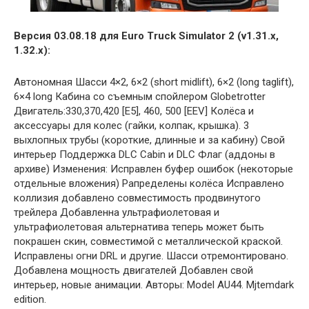
Версия 03.08.18 для Euro Truck Simulator 2 (v1.31.x,
1.32.x):
Автономная Шасси 4×2, 6×2 (short midlift), 6×2 (long taglift),
6×4 long Кабина со съемным спойлером Globetrotter
Двигатель:330,370,420 [E5], 460, 500 [EEV] Колёса и
аксессуары для колес (гайки, колпак, крышка). 3
выхлопных трубы (короткие, длинные и за кабину) Свой
интерьер Поддержка DLC Cabin и DLC Флаг (аддоны в
архиве) Изменения: Исправлен буфер ошибок (некоторые
отдельные вложения) Рапределены колёса Исправлено
коллизия добавлено совместимость продвинутого
трейлера Добавленна ультрафиолетовая и
ультрафиолетовая альтернатива теперь может быть
покрашен скин, совместимой с металлической краской.
Исправлены огни DRL и другие. Шасси отремонтировано.
Добавлена мощность двигателей Добавлен свой
интерьер, новые анимации. Авторы: Model AU44. Mjtemdark
edition.