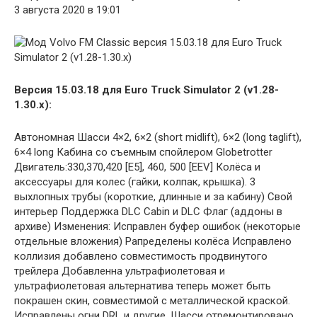
3 августа 2020 в 19:01
Версия 15.03.18 для Euro Truck Simulator 2 (v1.28-
1.30.x):
Автономная Шасси 4×2, 6×2 (short midlift), 6×2 (long taglift),
6×4 long Кабина со съемным спойлером Globetrotter
Двигатель:330,370,420 [E5], 460, 500 [EEV] Колёса и
аксессуары для колес (гайки, колпак, крышка). 3
выхлопных трубы (короткие, длинные и за кабину) Свой
интерьер Поддержка DLC Cabin и DLC Флаг (аддоны в
архиве) Изменения: Исправлен буфер ошибок (некоторые
отдельные вложения) Рапределены колёса Исправлено
коллизия добавлено совместимость продвинутого
трейлера Добавленна ультрафиолетовая и
ультрафиолетовая альтернатива теперь может быть
покрашен скин, совместимой с металлической краской.
Исправлены огни DRL и другие. Шасси отремонтировано.