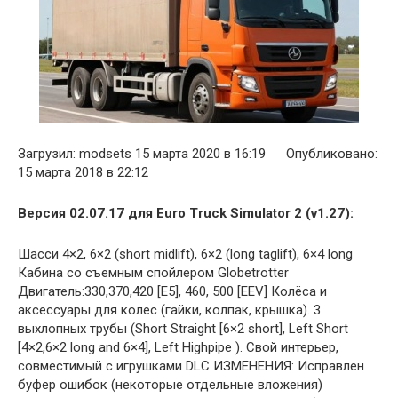
Загрузил: modsets 15 марта 2020 в 16:19 Опубликовано:
15 марта 2018 в 22:12
Версия 02.07.17 для Euro Truck Simulator 2 (v1.27):
Шасси 4×2, 6×2 (short midlift), 6×2 (long taglift), 6×4 long
Кабина со съемным спойлером Globetrotter
Двигатель:330,370,420 [E5], 460, 500 [EEV] Колёса и
аксессуары для колес (гайки, колпак, крышка). 3
выхлопных трубы (Short Straight [6×2 short], Left Short
[4×2,6×2 long and 6×4], Left Highpipe ). Свой интерьер,
совместимый с игрушками DLC ИЗМЕНЕНИЯ: Исправлен
буфер ошибок (некоторые отдельные вложения)