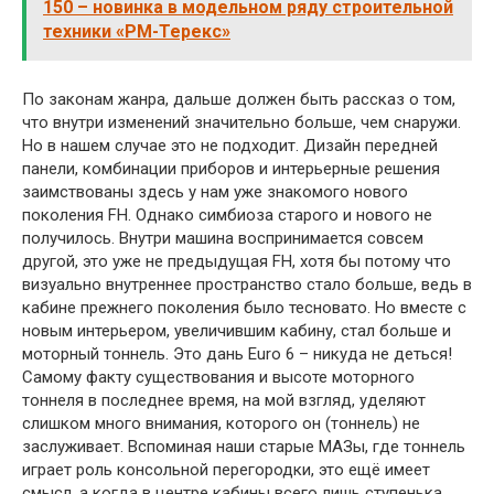
150 – новинка в модельном ряду строительной
техники «РМ-Терекс»
По законам жанра, дальше должен быть рассказ о том,
что внутри изменений значительно больше, чем снаружи.
Но в нашем случае это не подходит. Дизайн передней
панели, комбинации приборов и интерьерные решения
заимствованы здесь у нам уже знакомого нового
поколения FH. Однако симбиоза старого и нового не
получилось. Внутри машина воспринимается совсем
другой, это уже не предыдущая FH, хотя бы потому что
визуально внутреннее пространство стало больше, ведь в
кабине прежнего поколения было тесновато. Но вместе с
новым интерьером, увеличившим кабину, стал больше и
моторный тоннель. Это дань Euro 6 – никуда не деться!
Самому факту существования и высоте моторного
тоннеля в последнее время, на мой взгляд, уделяют
слишком много внимания, которого он (тоннель) не
заслуживает. Вспоминая наши старые МАЗы, где тоннель
играет роль консольной перегородки, это ещё имеет
смысл, а когда в центре кабины всего лишь ступенька,