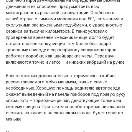
обычно запрограммированы на определенные режимы
движения и не способны предусмотреть всю
многогранность реальной эксплуатации. Особенно в
нашей стране с зимними морозами под 50°, затяжными и
скользкими заснеженными подъёмами, с удалённостью
сервиса за тысячи километров. В таких условиях
проверенная временем «механика» ещё долго будет
оставаться вне конкуренции. Тем более благодаря
тросовому приводу и сервоприводу синхронизаторов
работает коробка, как швейцарские часы. Передачи
включаются точно и легко – и никаких вибраций на ручке.
Всевозможных дополнительных «примочек» в кабине
рассматриваемого Volvo минимум, только самые
необходимые. Хорошую помощь водителю автопоезда
окажет выведенный на панель приборов под правую руку
«парашют» – тормозной рычаг, действующий только на
систему прицепа. При таком способе торможения шансов
сложить автопоезд на скользком склоне будет гораздо
меньше.