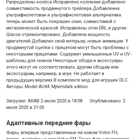
Рапределены колёса Исправлено коллизия добавлено
совместимость продвинутого трейлера Добавленна
ультрафиолетовая и ультрафиолетовая альтернатива
теперь может быть покрашен скин, совместимой с
металлической краской. Исправлены огни DRL и другие.
Шасси отремонтировано. Добавлена мощность
двигателей Добавлен свой интерьер, новые анимации. У
продвинутой сцепки с прицепом могут быть проблемы с
некоторыми прицепами. Содержит уменьшенные UV и UV-
шаблоны для скинов Некоторые обода и аксессуары
этого могут не соответствовать другим ободам или
аксессуарам, например, в игре. Не работает в
предыдущих версиях В комплекте мод для игрушек DLC.
Авторы: Model AU44. Mjtemdark edition.
Загрузил: ARAB 2 июля 2020 в 18:08 Опубликовано: 2
июля 2020 в 21:00
Адаптивные передние фары
Фары, впервые представленные на новом Volvo FH,
теперь доступны и для Volvo FM. Такие фары позволяют