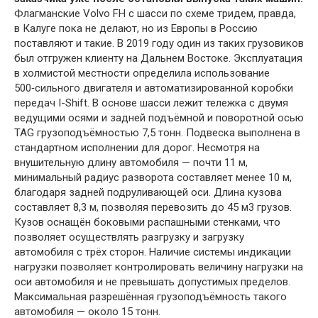
Флагманские Volvo FH с шасси по схеме тридем, правда,
в Калуге пока не делают, но из Европы в Россию
поставляют и такие. В 2019 году один из таких грузовиков
был отгружен клиенту на Дальнем Востоке. Эксплуатация
в холмистой местности определила использование
500‑сильного двигателя и автоматизированной коробки
передач I-Shift. В основе шасси лежит тележка с двумя
ведущими осями и задней подъёмной и поворотной осью
TAG грузоподъёмностью 7,5 тонн. Подвеска выполнена в
стандартном исполнении для дорог. Несмотря на
внушительную длину автомобиля — почти 11 м,
минимальный радиус разворота составляет менее 10 м,
благодаря задней подруливающей оси. Длина кузова
составляет 8,3 м, позволяя перевозить до 45 м3 грузов.
Кузов оснащён боковыми распашными стенками, что
позволяет осуществлять разгрузку и загрузку
автомобиля с трёх сторон. Наличие системы индикации
нагрузки позволяет контролировать величину нагрузки на
оси автомобиля и не превышать допустимых пределов.
Максимальная разрешённая грузоподъёмность такого
автомобиля — около 15 тонн.