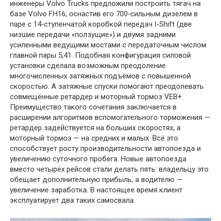
инженеры Volvo Trucks предложили построить тягач на
базе Volvo FH16, оснастив его 700‑сильным дизелем в
паре с 14‑ступенчатой коробкой передач I-Shift (две
низшие передачи «ползущие») и двумя задними
усиленными ведущими мостами с передаточным числом
главной пары 5,41. Подобная конфигурация силовой
установки сделала возможным преодоление
многочисленных затяжных подъёмов с повышенной
скоростью. А затяжные спуски помогают преодолевать
совмещённые ретардер и моторный тормоз VEB+.
Преимущество такого сочетания заключается в
расширении алгоритмов вспомогательного торможения —
ретардер задействуется на больших скоростях, а
моторный тормоз — на средних и малых. Всё это
способствует росту производительности автопоезда и
увеличению суточного пробега. Новые автопоезда
вместо четырёх рейсов стали делать пять: владельцу это
обещает дополнительную прибыль, а водителю —
увеличение заработка. В настоящее время клиент
эксплуатирует два таких самосвала.