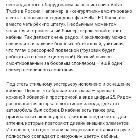
нестандартного оборудования за всю историю Volvo
Trucks в России. Например, в «кенгурятник» вмонтировано
шесть головных светодиодных фар Hella LED Illuminator,
вместо четырёх «по штату». Необычным моментом
является и строительный бампер, окрашенный в цвет
кабины. Так делают очень редко. К эксклюзиву можно
причислить и наличие боковых обтекателей, учитывая,
что тягач с рессорной подвеской (грузовик будет
работать в сцепке с цистерной). Верхний выхлоп,
смонтированный за боковым спойлером — ещё один
пример нетипичного сочетания.
Под стать стильному экстерьеру исполнено и оснащение
кабины. Первое, что бросается в глаза — кресла с
кожаной обивкой и прострочкой в виде цифры 25. Рядом
располагается шторка с логотипом завода, где этот
автомобиль был собран. В кабине есть также ряд
оригинальных аксессуаров, таких как плед и чехол для
аптечки, которые повторяют дизайн внешних элементов.
Интересно, что цвет ткани на сиденьях и вставки на руле
полностью совпадают с наружным цветом кабины.