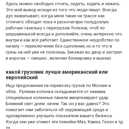
Здесь можно свободно стоять, сидеть, ходить и лежать.
Это мой вывод исходя из того что люди пишут. Всегда
дух захватывает, когда меня такие на трассе как
стоячего обходят пока я раскочегарю полудохлую
рабочую газельку с перегрузом Успехов, чтоб по
шершавенькой всегда и дополняйте, очень интересно что
внутри и как всё работает. Единственное неудобство по
началу — переключение без сцепления, но и то что в
грязь на ней уже не полезешь Заезжал во двор и застрял
в воротах — смешно , включил блокировку и выехал.
какой грузовик лучше американский или
европейский
Ищу предложения на перевозку грузов по Москве и
обла… Рулевая колонка складывается от нажима;
специальные коленные панели амортизируют удар.
Ближний свет днем: зачем. Так он у вас давно? Это
помогает нам заботиться об окружающей среде и
одновременно улучшать показатели вашего бизнеса.
Когда они уже сгниют эти помойки Маз, Камаз, Газон и тд
тп.