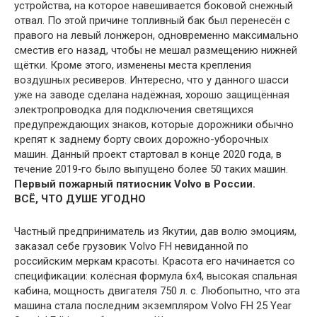
устройства, на которое навешивается боковой снежный
отвал. По этой причине топливный бак был перенесён с
правого на левый лонжерон, одновременно максимально
сместив его назад, чтобы не мешал размещению нижней
щётки. Кроме этого, изменены места крепления
воздушных ресиверов. Интересно, что у данного шасси
уже на заводе сделана надёжная, хорошо защищённая
электропроводка для подключения светящихся
предупреждающих знаков, которые дорожники обычно
крепят к заднему борту своих дорожно-уборочных
машин. Данный проект стартовал в конце 2020 года, в
течение 2019‑го было выпущено более 50 таких машин.
Первый пожарный пятиосник Volvo в России.
ВСЁ, ЧТО ДУШЕ УГОДНО
Частный предприниматель из Якутии, дав волю эмоциям,
заказал себе грузовик Volvo FH невиданной по
российским меркам красоты. Красота его начинается со
спецификации: колёсная формула 6х4, высокая спальная
кабина, мощность двигателя 750 л. с. Любопытно, что эта
машина стала последним экземпляром Volvo FH 25 Year