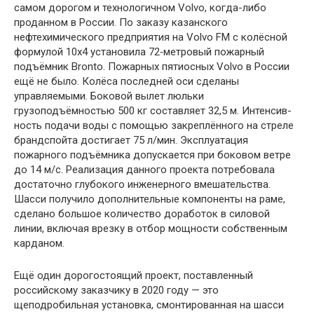
самом дорогом и технологичном Volvo, когда-либо
проданном в России. По заказу казанского
нефтехимического предприятия на Volvo FM c колёсной
формулой 10х4 установила 72‑метровый пожарный
подъёмник Bronto. Пожарных пятиосных Volvo в России
ещё не было. Колёса последней оси сделаны
управляемыми. Боковой вылет люльки
грузоподъёмностью 500 кг составляет 32,5 м. Интенсив-
ность подачи воды с помощью закреплённого на стреле
брандспойта достигает 75 л/мин. Эксплуатация
пожарного подъёмника допускается при боковом ветре
до 14 м/c. Реализация данного проекта потребовала
достаточно глубокого инженерного вмешательства.
Шасси получило дополнительные компоненты на раме,
сделано большое количество доработок в силовой
линии, включая врезку в отбор мощности собственным
карданом.
Ещё один дорогостоящий проект, поставленный
российскому заказчику в 2020 году — это
щеподробильная установка, смонтированная на шасси