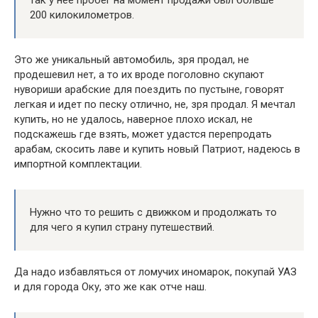
так у нее пробег на момент продажи был больше
200 килокилометров.
Это же уникальный автомобиль, зря продал, не
продешевил нет, а то их вроде поголовно скупают
нувориши арабские для поездить по пустыне, говорят
легкая и идет по песку отлично, не, зря продал. Я мечтал
купить, но не удалось, наверное плохо искал, не
подскажешь где взять, может удастся перепродать
арабам, скосить лаве и купить новый Патриот, надеюсь в
импортной комплектации.
Нужно что то решить с движком и продолжать то
для чего я купил страну путешествий.
Да надо избавляться от ломучих иномарок, покупай УАЗ
и для города Оку, это же как отче наш.