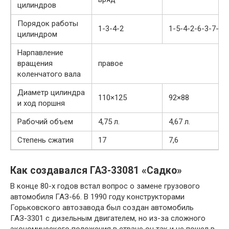
цилиндров
Порядок работы
1-3-4-2
1-5-4-2-6-3-7-8
цилиндром
Нарпавление
вращения
правое
коленчатого вала
Диаметр цилиндра
110×125
92×88
и ход поршня
Рабочий объем
4,75 л.
4,67 л.
Степень сжатия
17
7,6
Как создавался ГАЗ-33081 «Садко»
В конце 80-х годов встал вопрос о замене грузового
автомобиля ГАЗ-66. В 1990 году конструкторами
Горьковского автозавода был создан автомобиль
ГАЗ-3301 с дизельным двигателем, но из-за сложного
экономического положения в стране он так и не пошел в