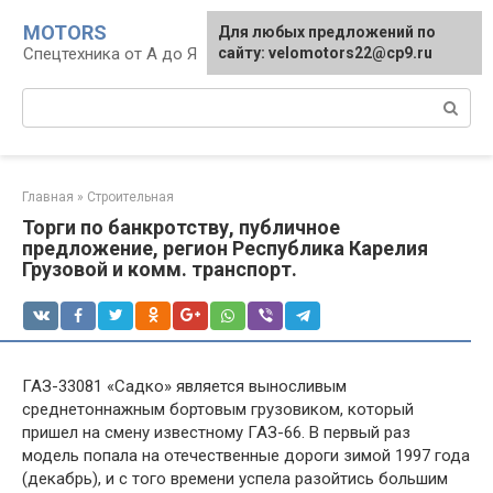
Перейти
MOTORS
Для любых предложений по
к
Спецтехника от А до Я
сайту: velomotors22@cp9.ru
контенту
Поиск:
Главная
»
Строительная
Торги по банкротству, публичное
предложение, регион Республика Карелия
Грузовой и комм. транспорт.
ГАЗ-33081 «Садко» является выносливым
среднетоннажным бортовым грузовиком, который
пришел на смену известному ГАЗ-66. В первый раз
модель попала на отечественные дороги зимой 1997 года
(декабрь), и с того времени успела разойтись большим