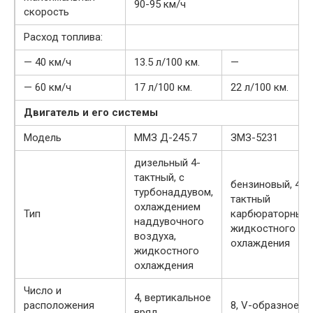
90-95 км/ч
скорость
Расход топлива:
— 40 км/ч
13.5 л/100 км.
—
— 60 км/ч
17 л/100 км.
22 л/100 км.
Двигатель и его системы
Модель
ММЗ Д-245.7
ЗМЗ-5231
дизельный 4-
тактный, с
бензиновый, 4-
турбонаддувом,
тактный
охлаждением
Тип
карбюраторный,
наддувочного
жидкостного
воздуха,
охлаждения
жидкостного
охлаждения
Число и
4, вертикальное
расположения
8, V-образное
вряд