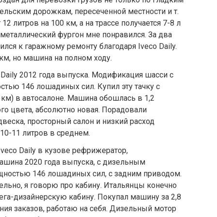
сельским дорожкам, пересеченной местности и т.
12 литров на 100 км, а на трассе получается 7-8 л
ометаллический фургон мне понравился. За два
ился к гаражному ремонту благодаря Iveco Daily.
км, но машина на полном ходу.
o Daily 2012 года выпуска. Модификация шасси с
тью 146 лошадиных сил. Купил эту тачку с
км) в автосалоне. Машина обошлась в 1,2
го цвета, абсолютно новая. Порадовали
двеска, просторный салон и низкий расход
 10-11 литров в среднем.
Iveco Daily в кузове рефрижератор,
ашина 2020 года выпуска, с дизельным
ностью 146 лошадиных сил, с задним приводом.
льно, я говорю про кабину. Итальянцы конечно
ега-дизайнерскую кабину. Покупал машину за 2,8
ия заказов, работаю на себя. Дизельный мотор