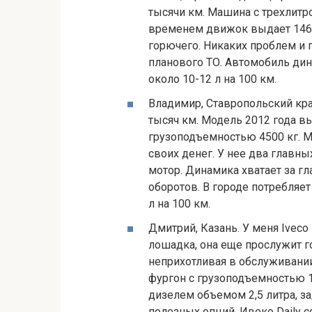
тысячи км. Машина с трехлит
временем движок выдает 146 
горючего. Никаких проблем и п
планового ТО. Автомобиль дин
около 10-12 л на 100 км.
Владимир, Ставропольский край
тысяч км. Модель 2012 года в
грузоподъемностью 4500 кг. Ма
своих денег. У нее два главн
мотор. Динамика хватает за гл
оборотов. В городе потребляет
л на 100 км.
Дмитрий, Казань. У меня Iveco 
лошадка, она еще прослужит г
неприхотливая в обслуживании
фургон с грузоподъемностью 
дизелем объемом 2,5 литра, 
полезных опций. Ивеко Daily с