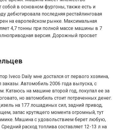
 собой в основном фургоны, также есть и
оду дебютировала последняя рестайлинговая
лярен на европейском рынке. Максимальная
вляет 4,7 тонны при полной массе машины в 7
 полноприводная версия. Дорожный просвет
ельцев
ор Iveco Daily мне достался от первого хозяина,
л заказы. Автомобиль 2006 года выпуска, с
м. Катаюсь на машине второй год, покупал ее за
оговато, но автомобиль стоит потраченных денег.
изель на 177 лошадиных сил, задний привод,
бщем, запас крутящего момента огромный, тут
намике. Машина с удовольствием берет любую,
Средний расход топлива составляет 12-13 л на