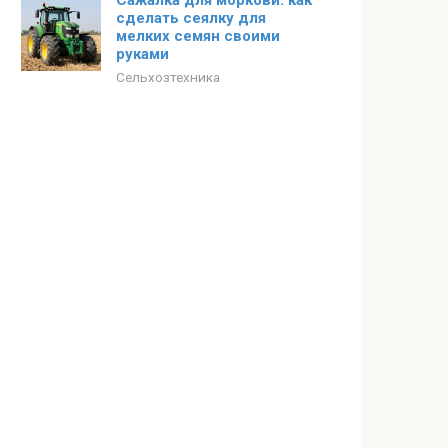
Сажалка для моркови: как
сделать сеялку для
мелких семян своими
руками
Сельхозтехника