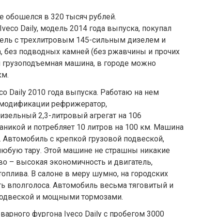
е обошелся в 320 тысяч рублей.
eco Daily, модель 2014 года выпуска, покупал
дель с трехлитровым 145-сильным дизелем и
а, без подводных камней (без ржавчины и прочих
и грузоподъемная машина, в городе можно
км.
co Daily 2010 года выпуска. Работаю на нем
 модификации рефрижератор,
изельный 2,3-литровый агрегат на 106
аникой и потребляет 10 литров на 100 км. Машина
м. Автомобиль с крепкой грузовой подвеской,
любую тару. Этой машине не страшны никакие
во – высокая экономичность и двигатель,
оплива. В салоне в меру шумно, на городских
ь вполголоса. Автомобиль весьма тяговитый и
подвеской и мощными тормозами.
варного фургона Iveco Daily с пробегом 3000