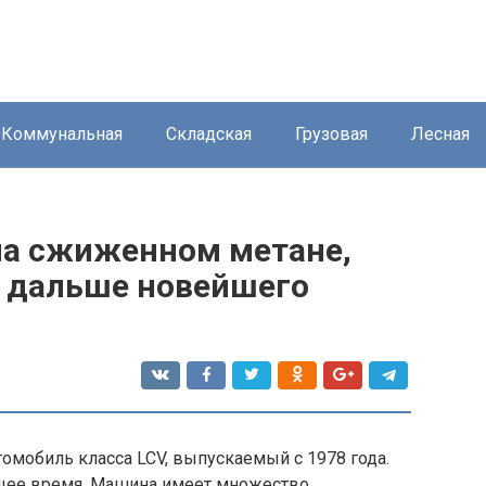
Коммунальная
Складская
Грузовая
Лесная
 на сжиженном метане,
а дальше новейшего
томобиль класса LCV, выпускаемый с 1978 года.
ящее время. Машина имеет множество