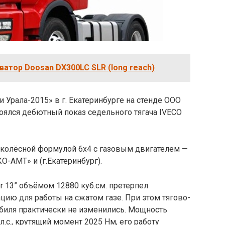
ватор Doosan DX300LC SLR (long reach)
и Урала-2015» в г. Екатеринбурге на стенде ООО
оялся дебютный показ седельного тягача IVECO
 колёсной формулой 6х4 с газовым двигателем —
О-АМТ» и (г.Екатеринбург).
r 13” объёмом 12880 куб.см. претерпел
ию для работы на сжатом газе. При этом тягово-
биля практически не изменились. Мощность
л.с., крутящий момент 2025 Нм, его работу