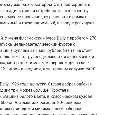
ровым дизельным мотором. Этот проверенный
лошадиных сил и нетребователен к качеству
оломок не возникает, ну разве что в рамках
амичный и грузоподъемный, в городе расходует
. У меня флагманский Iveco Daily с пробегом 270
ыпуска, цельнометаллический фургон с
шина куплена за 1 млн рублей. Эта тачка стоит
ых плюса – это грузоподъемность и экономичный
аза, мотор рвет и мечет в широком диапазоне
 12 литров в среднем, а за городом получается 10
Daily 1996 года выпуска. Старая добрая рабочая
одика три, может больше. Простая и
. машина белого цвета, в классическом кузове
1500 кг. Автомобиль оснащен 80-сильным
задним приводом и минимальным набором
оздан для перевозки грузов не только по гладким