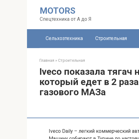
Перейти
MOTORS
к
контенту
Спецтехника от А до Я
Сельхозтехника
Строительная
Главная
»
Строительная
Iveco показала тягач
который едет в 2 раз
газового МАЗа
Iveco Daily – легкий коммерческий ав
Машину собирают в Турине по насто