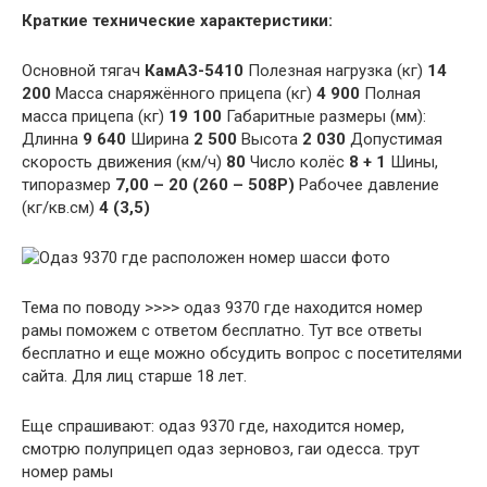
Краткие технические характеристики:
Основной тягач
КамАЗ-5410
Полезная нагрузка (кг)
14
200
Масса снаряжённого прицепа (кг)
4 900
Полная
масса прицепа (кг)
19 100
Габаритные размеры (мм):
Длинна
9 640
Ширина
2 500
Высота
2 030
Допустимая
скорость движения (км/ч)
80
Число колёс
8 + 1
Шины,
типоразмер
7,00 – 20 (260 – 508Р)
Рабочее давление
(кг/кв.см)
4 (3,5)
Тема по поводу >>>> одаз 9370 где находится номер
рамы поможем с ответом бесплатно. Тут все ответы
бесплатно и еще можно обсудить вопрос с посетителями
сайта. Для лиц старше 18 лет.
Еще спрашивают: одаз 9370 где, находится номер,
смотрю полуприцеп одаз зерновоз, гаи одесса. трут
номер рамы