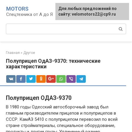
Перейти
MOTORS
Для любых предложений по
к
Спецтехника от А до Я
сайту: velomotors22@cp9.ru
контенту
Поиск:
Главная
»
Другое
Полуприцеп ОдАЗ-9370: технические
характеристики
Полуприцеп ОДАЗ-9370
В 1980 годы Одесский автосборочный завод был
главным производителем прицепов и полуприцепов в
СССР. КамАЗ 5410 с полуприцепом перевозил по всей
стране стройматериалы, специальное оборудование,
продукты и другие грузы. Удлиненный размер