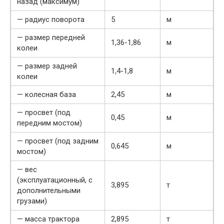
назад (максимум)
— радиус поворота
5
м
— размер передней
1,36-1,86
м
колеи
— размер задней
1,4-1,8
м
колеи
— колесная база
2,45
м
— просвет (под
0,45
м
передним мостом)
— просвет (под задним
0,645
м
мостом)
— вес
(эксплуатационный, с
3,895
т
дополнительными
грузами)
— масса трактора
2,895
т