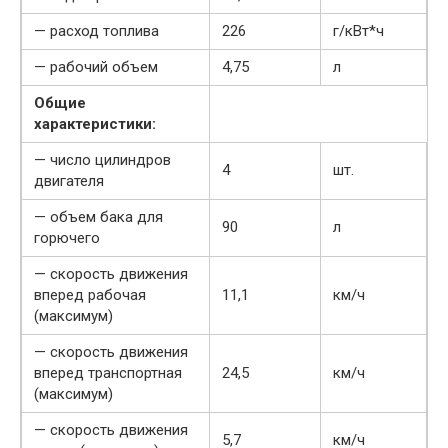
— расход топлива
226
г/кВт*ч
— рабочий объем
4,75
л
Общие
характеристики:
— число цилиндров
4
шт.
двигателя
— объем бака для
90
л
горючего
— скорость движения
вперед рабочая
11,1
км/ч
(максимум)
— скорость движения
вперед транспортная
24,5
км/ч
(максимум)
— скорость движения
5,7
км/ч