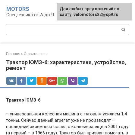
Перейти
MOTORS
Для любых предложений по
к
Спецтехника от А до Я
сайту: velomotors22@cp9.ru
контенту
Поиск:
Главная
»
Строительная
Трактор ЮМЗ-6: характеристики, устройство,
ремонт
Трактор ЮМЗ-6
– универсальная колесная машина с тяговым усилием 1,4
тонны. Сейчас данный агрегат уже не производят –
последний экземпляр сошел с конвейера еще в 2001 году
(а первый – в 1966 году). Трактор был призван помогать в