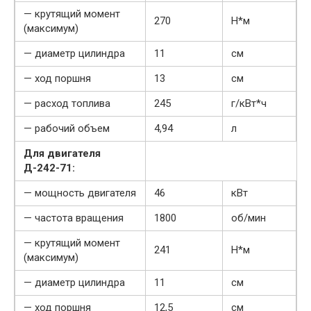
— крутящий момент
270
Н*м
(максимум)
— диаметр цилиндра
11
см
— ход поршня
13
см
— расход топлива
245
г/кВт*ч
— рабочий объем
4,94
л
Для двигателя
Д-242-71:
— мощность двигателя
46
кВт
— частота вращения
1800
об/мин
— крутящий момент
241
Н*м
(максимум)
— диаметр цилиндра
11
см
— ход поршня
12,5
см