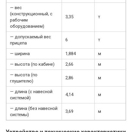
— вес
(конструкционный, с
3,35
т
рабочим
оборудованием)
— допускаемый вес
6
т
прицепа
— ширина
1,884
м
— высота (по кабине)
2,66
м
— высота (по
2,86
м
глушителю)
— длина (с навесной
4,14
м
системой)
— длина (без навесной
3,69
м
системы)