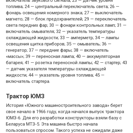
включатель звукового сигнала; 23 — датчик уровня
топлива; 24 — центральный переключатель света; 26 —
фонарь освещения номерного знака; 27 — выключатель
магнето; 28 — блок предохранителей; 29 — переключатель
света передних фар; 30 — фонари контрольных ламп; 31 —
включатель омывателя; 32 — указатель температуры
охлаждающей жидкости; 33 — амперметр; 34 — лампы
освещения щитка приборов; 35 — омыватель; 36 —
генератор; 37 — передние фары; 38 — включатель
«массы»; 39 — переносная лампа; 40 — аккумуляторная
батарея; 41 — розетка переносной лампы; 42 — стартер; 43
— датчик указателя температуры охлаждающей
жидкости; 44 — указатель уровня топлива; 45 —
включатель стартера.
Трактор ЮМЗ
История «Южного машиностроительного завода» берет
свое начало в 1966 году, когда начался выпуск трактора
ЮМЗ-6. Для его разработки конструкторы взяли базу с
Беларуса МТЗ-5. Эта машина быстро начала
пользоваться спросом. Такого успеха не ожидали даже