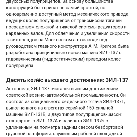
двухосных полуприцепов. За основу большинства
конструкций был принят не самый простой, но
одновременно доступный метод механического привода
ведущих колес полуприцепов от трансмиссии тягачей
посредством сложной и тяжелой системы редукторов и
карданных валов. Для облегчения и увеличения скорости
таких поездов на Московском автозаводе под
руководством главного конструктора А. М. Кригера была
разработана принципиально новая машина ЗИЛ-137 с
гидравлическим (гидростатическим) приводом колес
полуприцепа.
Десять колёс высшего достижения: ЗИЛ-137
Автопоезд ЗИЛ-137 считался высшим достижением
советской военно-автомобильной промышленности. Он
состоял из специального седельного тягача ЗИЛ-137Т,
выполненного на агрегатах серийной 150-сильной
машины ЗИЛ-131В, и двух типов полуприцепов-шасси:
стандартного ЗИЛ-137А и варианта ЗИЛ-137Б с
удлиненным на полметра задним свесом безбортовой
грузовой платформы, служившим рабочей площадкой