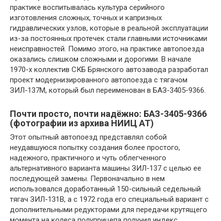
практике воспитывалась культура серийного
изготовления сложных, точных и капризных
гидравлических узлов, которые в реальной эксплуатации
из-за постоянных протечек стали главными источниками
неисправностей. Помимо этого, на практике автопоезда
оказались слишком сложными и дорогими. В начале
1970-х коллектив СКБ Брянского автозавода разработал
проект модернизированного автопоезда с тягачом
ЗИЛ-137М, который был переименован в БАЗ-3405-9366.
Почти просто, почти надёжно: БАЗ-3405-9366
(фотографии из архива НИИЦ АТ)
Этот опытный автопоезд представлял собой
неудавшуюся попытку создания более простого,
надежного, практичного и чуть облегченного
альтернативного варианта машины ЗИЛ-137 с целью ее
последующей замены. Первоначально в нем
использовался доработанный 150-сильный седельный
тягач ЗИЛ-131В, а с 1972 года его специальный вариант с
дополнительными редукторами для передачи крутящего
момента на колеса полуприцепа получил индекс