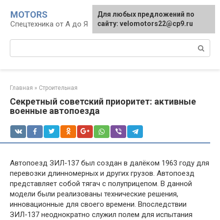
Перейти
MOTORS
Для любых предложений по
к
Спецтехника от А до Я
сайту: velomotors22@cp9.ru
контенту
Поиск:
Главная
»
Строительная
Секретный советский приоритет: активные
военные автопоезда
Автопоезд ЗИЛ-137 был создан в далёком 1963 году для
перевозки длинномерных и других грузов. Автопоезд
представляет собой тягач с полуприцепом. В данной
модели были реализованы технические решения,
инновационные для своего времени. Впоследствии
ЗИЛ-137 неоднократно служил полем для испытания