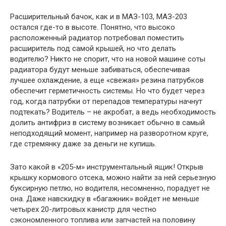
Расширительный бачок, как и в МАЗ-103, МАЗ-203
остался где-то в высоте. Понятно, что высоко
расположенный радиатор потребовал поместить
расширитель под самой крышей, но что делать
водителю? Никто не спорит, что на новой машине соты
радиатора будут меньше забиваться, обеспечивая
лучшее охлаждение, а еще «свежая» резина патрубков
обеспечит герметичность системы. Но что будет через
год, когда патрубки от перепадов температуры начнут
подтекать? Водитель – не акробат, а ведь необходимость
долить антифриз в систему возникает обычно в самый
неподходящий момент, например на разворотном круге,
где стремянку даже за деньги не купишь.
Зато какой в «205-м» инструментальный ящик! Открыв
крышку кормового отсека, можно найти за ней серьезную
буксирную петлю, но водителя, несомненно, порадует не
она. Даже навскидку в «багажник» войдет не меньше
четырех 20-литровых канистр для честно
сэкономленного топлива или запчастей на половину