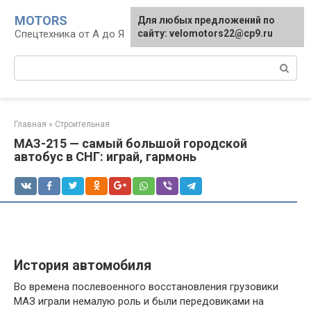
Перейти
MOTORS
Для любых предложений по
к
Спецтехника от А до Я
сайту: velomotors22@cp9.ru
контенту
Поиск:
Главная
»
Строительная
МАЗ-215 — самый большой городской
автобус в СНГ: играй, гармонь
История автомобиля
Во времена послевоенного восстановления грузовики
МАЗ играли немалую роль и были передовиками на