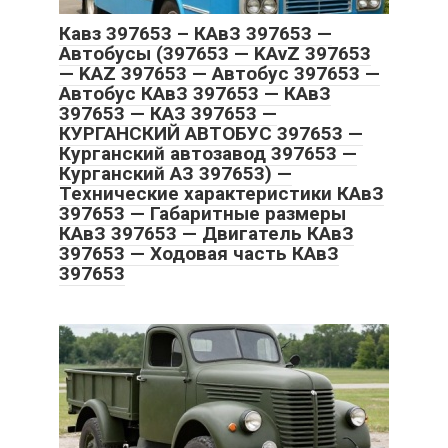
Кавз 397653 – КАвЗ 397653 —
Автобусы (397653 — KAvZ 397653
— KAZ 397653 — Автобус 397653 —
Автобус КАвЗ 397653 — КАвЗ
397653 — КАЗ 397653 —
КУРГАНСКИЙ АВТОБУС 397653 —
Курганский автозавод 397653 —
Курганский АЗ 397653) —
Технические характеристики КАвЗ
397653 — Габаритные размеры
КАвЗ 397653 — Двигатель КАвЗ
397653 — Ходовая часть КАвЗ
397653