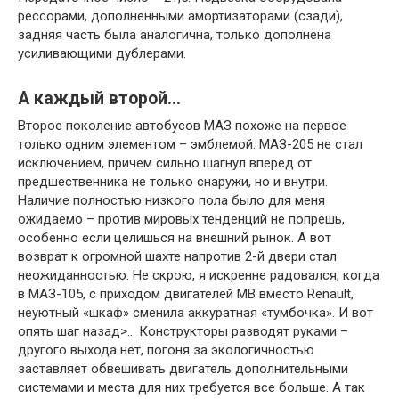
рессорами, дополненными амортизаторами (сзади),
задняя часть была аналогична, только дополнена
усиливающими дублерами.
А каждый второй…
Второе поколение автобусов МАЗ похоже на первое
только одним элементом – эмблемой. МАЗ-205 не стал
исключением, причем сильно шагнул вперед от
предшественника не только снаружи, но и внутри.
Наличие полностью низкого пола было для меня
ожидаемо – против мировых тенденций не попрешь,
особенно если целишься на внешний рынок. А вот
возврат к огромной шахте напротив 2-й двери стал
неожиданностью. Не скрою, я искренне радовался, когда
в МАЗ-105, с приходом двигателей MB вместо Renault,
неуютный «шкаф» сменила аккуратная «тумбочка». И вот
опять шаг назад>… Конструкторы разводят руками –
другого выхода нет, погоня за экологичностью
заставляет обвешивать двигатель дополнительными
системами и места для них требуется все больше. А так