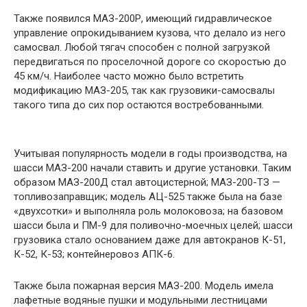
Также появился МАЗ-200Р, имеющий гидравлическое
управление опрокидыванием кузова, что делало из него
самосвал. Любой тягач способен с полной загрузкой
передвигаться по проселочной дороге со скоростью до
45 км/ч. Наиболее часто можно было встретить
модификацию МАЗ-205, так как грузовики-самосвалы
такого типа до сих пор остаются востребованными.
Учитывая популярность модели в годы производства, на
шасси МАЗ-200 начали ставить и другие установки. Таким
образом МАЗ-200Д стал автоцистерной; МАЗ-200-ТЗ —
топливозаправщик; модель АЦ-525 также была на базе
«двухсотки» и выполняла роль молоковоза; на базовом
шасси была и ПМ-9 для поливочно-моечных целей; шасси
грузовика стало основанием даже для автокранов К-51,
К-52, К-53; контейнеровоз АПК-6.
Также была пожарная версия МАЗ-200. Модель имела
лафетные водяные пушки и модульными лестницами