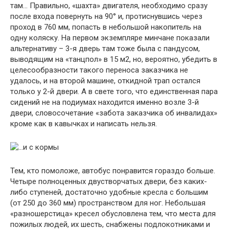
там… Правильно, «шахта» двигателя, необходимо сразу
после входа повернуть на 90° и, протиснувшись через
проход в 760 мм, попасть в небольшой накопитель на
одну коляску. На первом экземпляре минчане показали
альтернативу – 3-я дверь там тоже была с пандусом,
выводящим на «танцпол» в 15 м2, но, вероятно, убедить в
целесообразности такого переноса заказчика не
удалось, и на второй машине, откидной трап остался
только у 2-й двери. А в свете того, что единственная пара
сидений не на подиумах находится именно возле 3-й
двери, словосочетание «забота заказчика об инвалидах»
кроме как в кавычках и написать нельзя.
Тем, кто помоложе, автобус понравится гораздо больше.
Четыре полноценных двустворчатых двери, без каких-
либо ступеней, достаточно удобные кресла с большим
(от 250 до 360 мм) пространством для ног. Небольшая
«разношерстица» кресел обусловлена тем, что места для
пожилых людей, их шесть, снабжены подлокотниками и