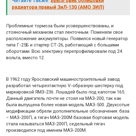
Читайте также:
Брызговик облицовки
радиатора правый ЗиЛ-130 (АМО ЗИЛ)
Проблемные тормоза были усовершенствованы, и
стояночный механизм стал ленточным. Поменяли свое
расположение аккумуляторы. Появился новый генератор
типа Г-25Б и стартер СТ-26, работающий с большими
оборотами. Всю электрику перепрофилировали под 24
вольта, вместо 12.
В 1962 году Ярославский машиностроительный завод
разработал четырехтактную V-образную шестерку под
маркировкой ЯМЗ-236. Лошадей было под капотом 165.
Данный двигатель почти не стоял на МАЗ-200, так как
была выпущена более новая модель МАЗ-500. Двухсотые
модификации обрели дополнительные обозначения: база
– МАЗ-200П, а тягач МАЗ-200М базовая бортовая модель
стала называться МАЗ-200П, седельный тягач
производился под именем МАЗ-200М.