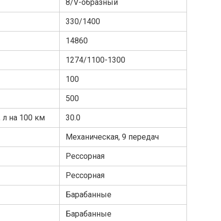
8/V-образный
330/1400
14860
1274/1100-1300
100
500
 л на 100 км
30.0
Механическая, 9 передач
Рессорная
Рессорная
Барабанные
Барабанные