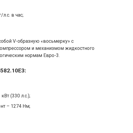
л.с. в час;
собой V-образную «восьмерку» с
компрессором и механизмом жидкостного
логическим нормам Евро-3.
582.10Е3:
Вт (330 л.с.);
т – 1274 Нм;