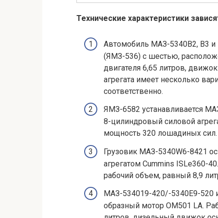
Технические характеристики завися
Автомобиль МАЗ-5340B2, B3 и
(ЯМЗ-536) с шестью, располо
двигателя 6,65 литров, движо
агрегата имеет несколько вари
соответственно.
ЯМЗ-6582 устанавливается МА
8-цилиндровый силовой агрегат
мощность 320 лошадиных сил.
Грузовик МАЗ-5340W6-8421 о
агрегатом Cummins ISLe360-40
рабочий объем, равный 8,9 ли
МАЗ-534019-420/-5340Е9-520 
образный мотор OM501 LA. Раб
литров, дизельный движок ос