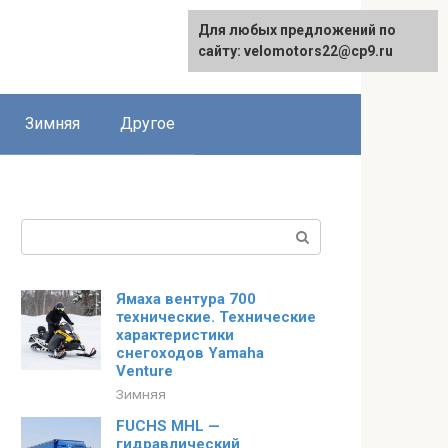
Для любых предложений по
сайту: velomotors22@cp9.ru
Зимняя
Другое
Поиск:
Ямаха вентура 700
технические. Технические
характеристики
снегоходов Yamaha
Venture
Зимняя
FUCHS MHL —
гидравлический